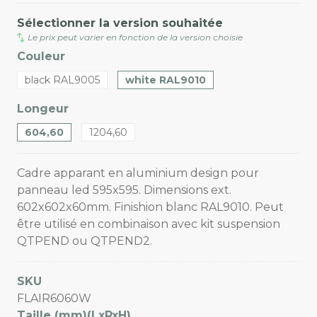
Sélectionner la version souhaitée
Le prix peut varier en fonction de la version choisie
Couleur
black RAL9005
white RAL9010
Longeur
604,60
1204,60
Cadre apparant en aluminium design pour
panneau led 595x595. Dimensions ext.
602x602x60mm. Finishion blanc RAL9010. Peut
être utilisé en combinaison avec kit suspension
QTPEND ou QTPEND2.
SKU
FLAIR6060W
Taille (mm)(LxPxH)