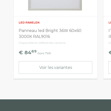
LED PANELEN
L
Panneau led Bright 36W 60x60
I
3000K RAL9016
I
Disponible en différentes versions
D
69
€ 84
hors TVA
Voir les variantes