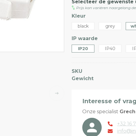
Selecteer de gewenste 
Prijs kan variëren naargelang d
Kleur
black
grey
wh
IP waarde
IP20
IP40
I
SKU
Gewicht
Interesse of vra
Onze specialist
Grech
+32 16 7
info@in