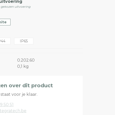
uitvoering
e gekozen uitvoering
ite
P44
IP65
0.202.60
0,1 kg
gen over dit product
staat voor je klaar.
9 50 51
tegratech.be