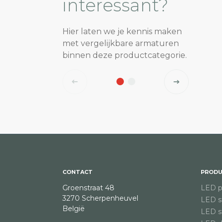
interessant?
Hier laten we je kennis maken
met vergelijkbare armaturen
binnen deze productcategorie.
CONTACT
PRODU
Groenstraat 48
LED p
3270 Scherpenheuvel
LED st
België
LED st