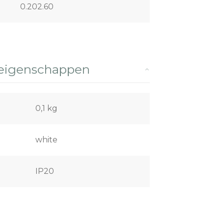
0.202.60
 eigenschappen
0,1 kg
white
IP20