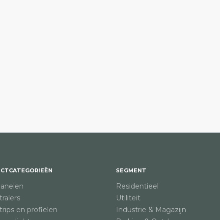
CTCATEGORIEËN
SEGMENT
anelen
Residentieel
ralers
Utiliteit
rips en profielen
Industrie & Magazijn