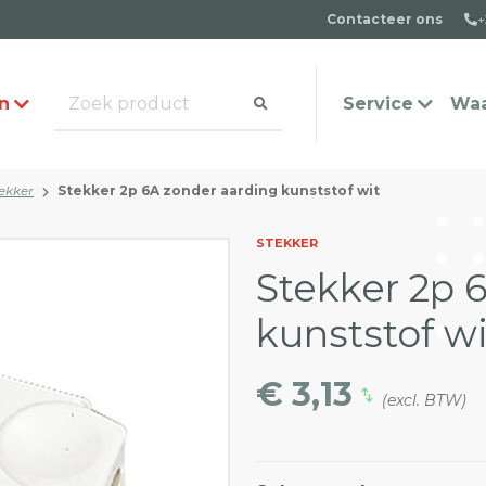
Contacteer ons
+
n
Service
Waa
ekker
Stekker 2p 6A zonder aarding kunststof wit
alogus aanvragen
t team
Veel gestelde vragen
Contact
STEKKER
Stekker 2p 
kunststof wi
€ 3,13
(excl. BTW)