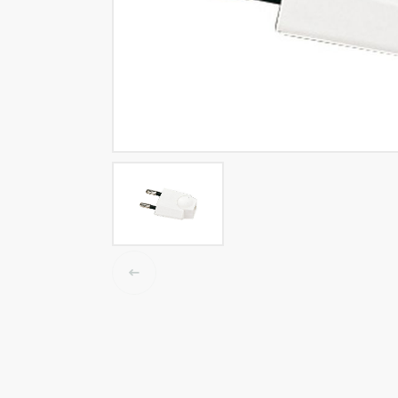
LED tracklights
Smartlighting
High Bay armaturen
Half waterdichte armaturen
Plafond & wandarmaturen
Straatverlichting
Lijnverlichting
Elektrische accessoires