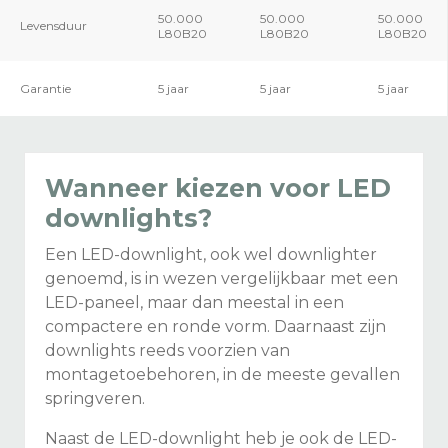
50.000
50.000
50.000
Levensduur
L80B20
L80B20
L80B20
Garantie
5 jaar
5 jaar
5 jaar
Wanneer kiezen voor LED
downlights?
Een LED-downlight, ook wel downlighter
genoemd, is in wezen vergelijkbaar met een
LED-paneel, maar dan meestal in een
compactere en ronde vorm. Daarnaast zijn
downlights reeds voorzien van
montagetoebehoren, in de meeste gevallen
springveren.
Naast de LED-downlight heb je ook de LED-