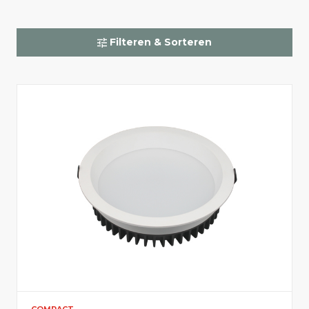
Elektrische info
Filteren & Sorteren
Kleurtemperatuur
Toon alles
4000
3000
2700
Vermogen (W)
5
35
Licht info
COMPACT