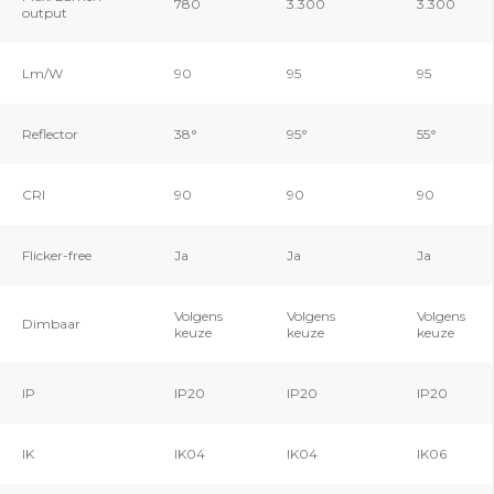
780
3.300
3.300
output
Lm/W
90
95
95
Reflector
38°
95°
55°
CRI
90
90
90
Flicker-free
Ja
Ja
Ja
Volgens
Volgens
Volgens
Dimbaar
keuze
keuze
keuze
IP
IP20
IP20
IP20
IK
IK04
IK04
IK06