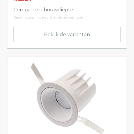
Lumen output
Compacte inbouwdiepte
Beschikbaar in verschillende uitvoeringen
446
3684
Bekijk de varianten