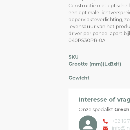
Constructie met optische 
een optimale lichtversprei
oppervlakteverlichting, z
levensduur van het produc
driver per paneel apart bi
040PS30PR-0A.
SKU
Grootte (mm)(LxBxH)
Gewicht
Interesse of vra
Onze specialist
Grech
+32 16 7
info@in