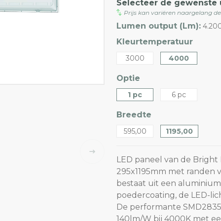
Selecteer de gewenste 
Prijs kan variëren naargelang d
Lumen output (Lm):
4.20
Kleurtemperatuur
3000
4000
Optie
1 pc
6 pc
Breedte
595,00
1195,00
LED paneel van de Bright 
295x1195mm met randen va
bestaat uit een aluminiu
poedercoating, de LED-lic
De performante SMD2835
140lm/W bij 4000K met ee