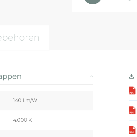
ebehoren
happen
140 Lm/W
4.000 K