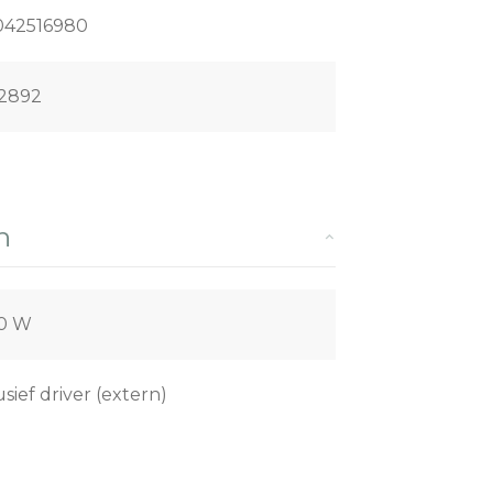
042516980
2892
n
0 W
sief driver (extern)