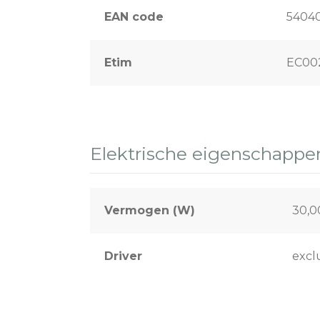
EAN code
5404
Etim
EC00
Elektrische eigenschappe
Vermogen (W)
30,0
Driver
exclu