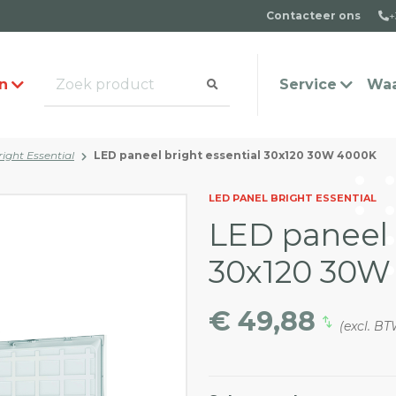
Contacteer ons
+
n
Service
Waa
ight Essential
LED paneel bright essential 30x120 30W 4000K
alogus aanvragen
t team
Veel gestelde vragen
Contact
LED PANEL BRIGHT ESSENTIAL
LED paneel 
30x120 30W
€ 49,88
(excl. B