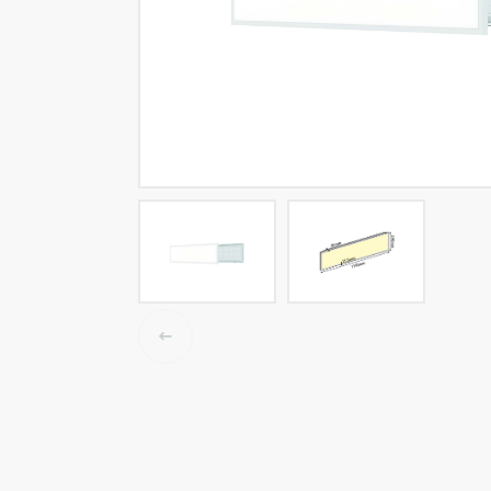
LED tracklights
Smartlighting
High Bay armaturen
Half waterdichte armaturen
Plafond & wandarmaturen
Straatverlichting
Lijnverlichting
Elektrische accessoires