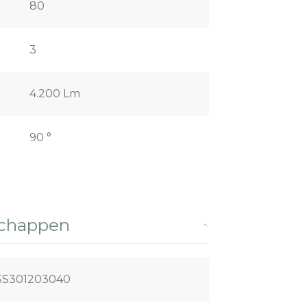
80
3
4.200 Lm
90 °
schappen
SS301203040