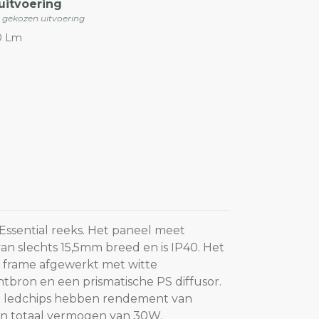
uitvoering
e gekozen uitvoering
0 Lm
Essential reeks. Het paneel meet
n slechts 15,5mm breed en is IP40. Het
m frame afgewerkt met witte
htbron en een prismatische PS diffusor.
 ledchips hebben rendement van
n totaal vermogen van 30W.