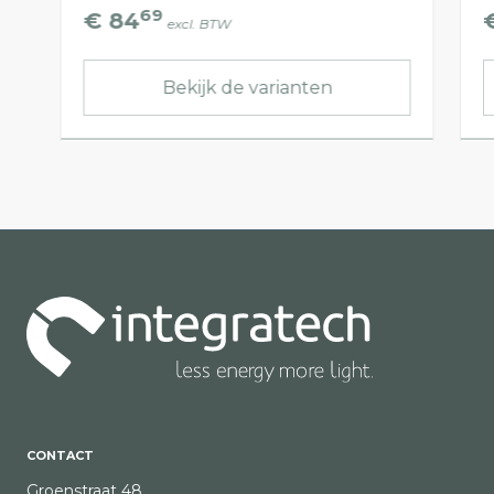
69
€ 84
excl. BTW
Bekijk de varianten
CONTACT
Groenstraat 48