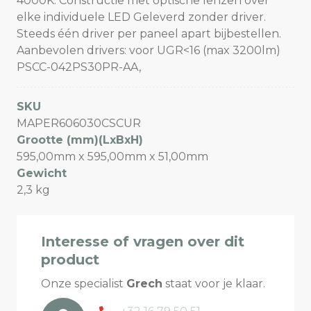
4000K. Constructie met optische lenzen over
elke individuele LED Geleverd zonder driver.
Steeds één driver per paneel apart bijbestellen.
Aanbevolen drivers: voor UGR<16 (max 3200lm)
PSCC-042PS30PR-AA,
SKU
MAPER606030CSCUR
Grootte (mm)(LxBxH)
595,00mm x 595,00mm x 51,00mm
Gewicht
2,3 kg
Interesse of vragen over dit
product
Onze specialist
Grech
staat voor je klaar.