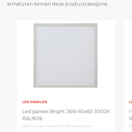
armaturen binnen deze productcategorie.
LED PANELEN
L
Led paneel Bright 36W 60x60 3000K
I
RAL9016
I
Beschikbaar in verschillende uitvoeringen
B