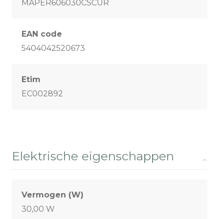
MAPER606030CSCUR
EAN code
5404042520673
Etim
EC002892
Elektrische eigenschappen
Vermogen (W)
30,00 W