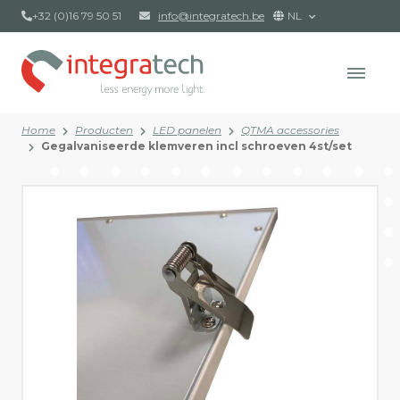
+32 (0)16 79 50 51
info@integratech.be
NL
Home
Producten
LED panelen
QTMA accessories
Gegalvaniseerde klemveren incl schroeven 4st/set