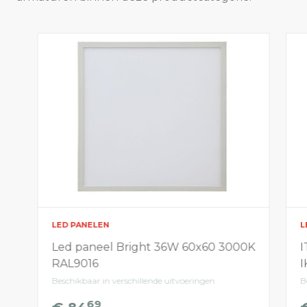
LED PANELEN
L
Led paneel Bright 36W 60x60 3000K
I
RAL9016
I
Beschikbaar in verschillende uitvoeringen
B
69