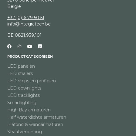
3270 Scherpenheuvel
België
+32 (0)16 79 50 51
info@integratech.be
BE 0821.939.101
PRODUCTCATEGORIEËN
LED panelen
LED stralers
LED strips en profielen
LED downlights
LED tracklights
Smartlighting
High Bay armaturen
Half waterdichte armaturen
Plafond & wandarmaturen
Straatverlichting