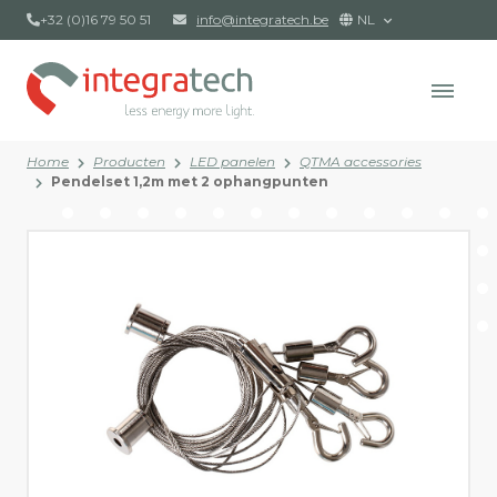
+32 (0)16 79 50 51
info@integratech.be
NL
Home
Producten
LED panelen
QTMA accessories
Pendelset 1,2m met 2 ophangpunten