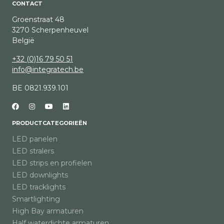
CONTACT
Groenstraat 48
3270 Scherpenheuvel
België
+32 (0)16 79 50 51
info@integratech.be
BE 0821.939.101
PRODUCTCATEGORIEËN
LED panelen
LED stralers
LED strips en profielen
LED downlights
LED tracklights
Smartlighting
High Bay armaturen
Half waterdichte armaturen