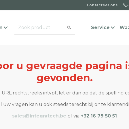
Contacteer ons
+
n
Service
Waa
or u gevraagde pagina i
alogus aanvragen
t team
Veel gestelde vragen
Contact
gevonden.
 URL rechtstreeks intypt, let er dan op dat de spelling co
l uw vragen kan u ook steeds terecht bij onze klantend
sales@integratech.be
of via
+32 16 79 50 51