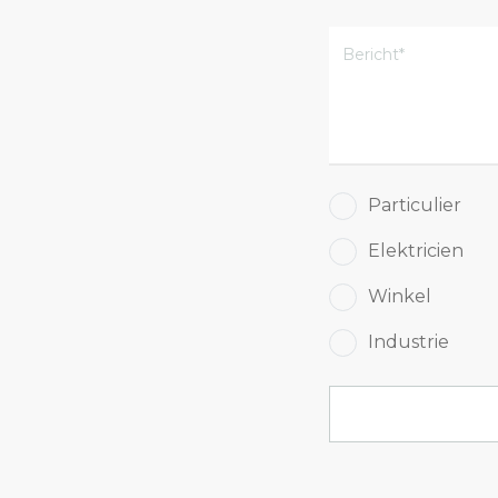
Voedingen en sturingen
Segmenten
Particulier
Residentieel
Elektricien
Utiliteit
Winkel
Industrie & Magazijn
Industrie
Parking & Outdoor
Extreme omstandigheden