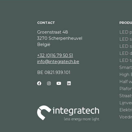
Sport & terreinverlichting
CONTACT
PRODU
Groenstraat 48
LED p
3270 Scherpenheuvel
LED st
België
LED st
LED d
+32 (0)16 79 50 51
LED tr
info@integratech.be
Smart
BE 0821.939.101
High 
Half 
Plafo
Straat
Lijnve
Elektr
Voedi