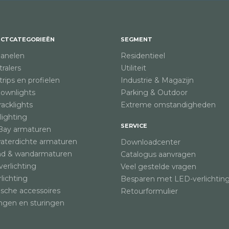
CTCATEGORIEËN
SEGMENT
anelen
Residentieel
ralers
Utiliteit
rips en profielen
Industrie & Magazijn
ownlights
Parking & Outdoor
acklights
Extreme omstandigheden
lighting
SERVICE
Bay armaturen
waterdichte armaturen
Downloadcenter
nd & wandarmaturen
Catalogus aanvragen
verlichting
Veel gestelde vragen
rlichting
Besparen met LED-verlichtin
ische accessoires
Retourformulier
ngen en sturingen