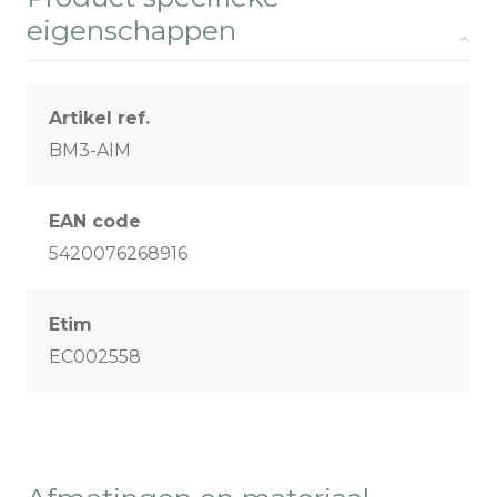
eigenschappen
Artikel ref.
BM3-AIM
EAN code
5420076268916
Etim
EC002558