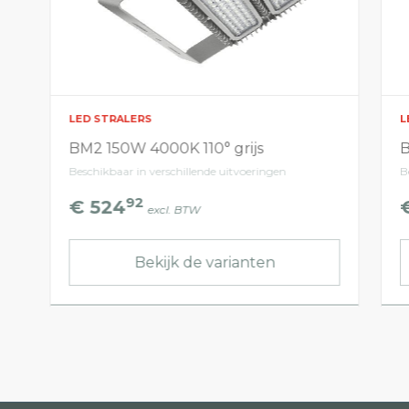
LED STRALERS
L
BM2 150W 4000K 110° grijs
B
Beschikbaar in verschillende uitvoeringen
B
92
€ 524
excl. BTW
Bekijk de varianten