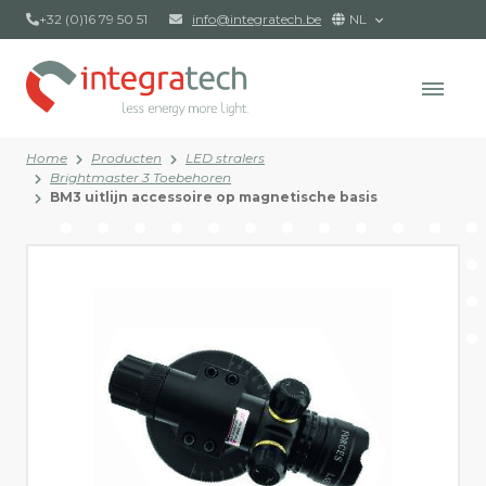
+32 (0)16 79 50 51
info@integratech.be
NL
Home
Producten
LED stralers
Brightmaster 3 Toebehoren
BM3 uitlijn accessoire op magnetische basis