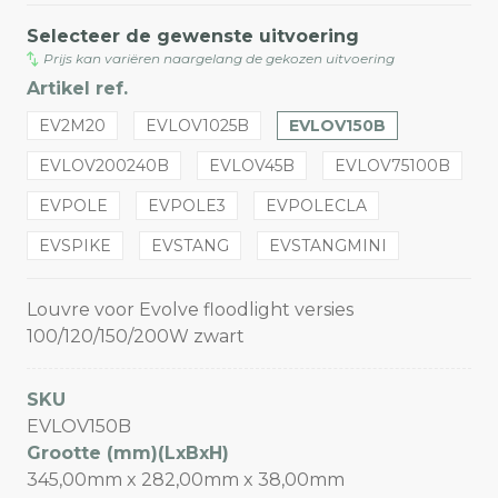
Selecteer de gewenste uitvoering
Prijs kan variëren naargelang de gekozen uitvoering
Artikel ref.
EV2M20
EVLOV1025B
EVLOV150B
EVLOV200240B
EVLOV45B
EVLOV75100B
EVPOLE
EVPOLE3
EVPOLECLA
EVSPIKE
EVSTANG
EVSTANGMINI
Louvre voor Evolve floodlight versies
100/120/150/200W zwart
SKU
EVLOV150B
Grootte (mm)(LxBxH)
345,00mm x 282,00mm x 38,00mm