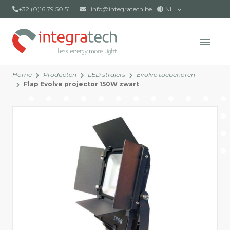
+32 (0)16 79 50 51
info@integratech.be
NL
Home
Producten
LED stralers
Evolve toebehoren
Flap Evolve projector 150W zwart