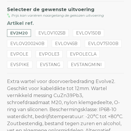
Selecteer de gewenste uitvoering
Prijs kan variëren naargelang de gekozen uitvoering
Artikel ref.
EV2M20
EVLOV1025B
EVLOV150B
EVLOV200240B
EVLOV45B
EVLOV75100B
EVPOLE
EVPOLE3
EVPOLECLA
EVSPIKE
EVSTANG
EVSTANGMINI
Extra wartel voor doorvoerbedrading Evolve2.
Geschikt voor kabeldikte tot 12mm. Wartel
vernikkeld messing CuZn39Pb3,
schroefdraadmaat M20, nylon klemgedeelte, O-
ring van siliconen. Beschermingsklasse: IP68-10
waterdicht, bedrijfstemperatuur: -20°C tot +80°C.
Zoutbestendig, bestand tegen zuren en alcohol,
vet en algemene oplosmiddelen. Alternatief