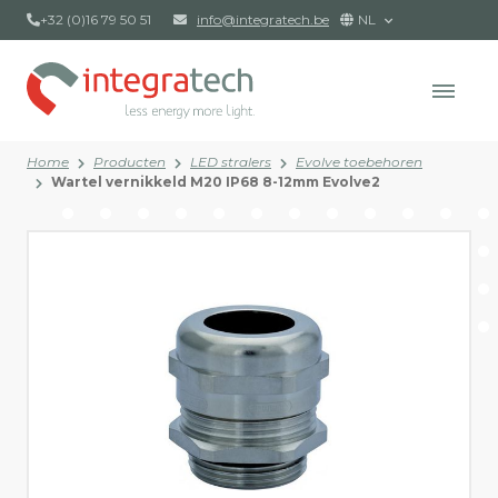
+32 (0)16 79 50 51
info@integratech.be
NL
Home
Producten
LED stralers
Evolve toebehoren
Wartel vernikkeld M20 IP68 8-12mm Evolve2