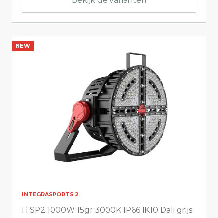
Bekijk de varianten
86
167
Asymmetrische stralingshoek (°)
NEW
Product info
Afmetingen
Lengte
INTEGRASPORTS 2
ITSP2 1000W 15gr 3000K IP66 IK10 Dali grijs