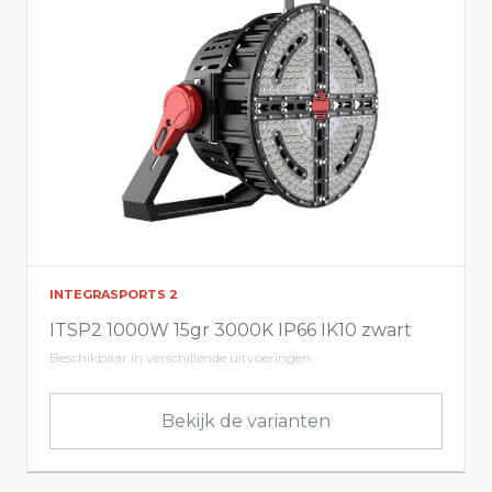
Integrasports 2
Integrasports 3
Integrasports 4
Licht info
Kleurtemperatuur
INTEGRASPORTS 2
Toon alles
5700
ITSP2 1000W 15gr 3000K IP66 IK10 zwart
4000
2200
Beschikbaar in verschillende uitvoeringen
3000
Bekijk de varianten
Elektrische info