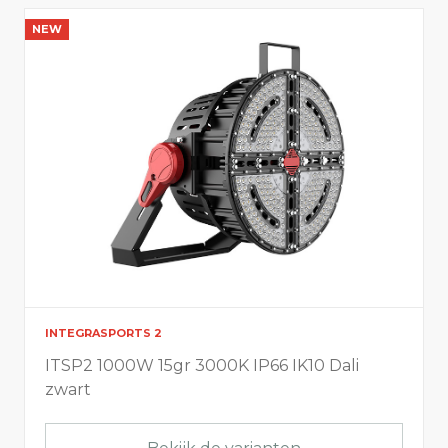
NEW
Vermogen (W)
10
1500
Licht info
Lumen output
0
225000
INTEGRASPORTS 2
ITSP2 1000W 15gr 3000K IP66 IK10 Dali
Lumen per watt
zwart