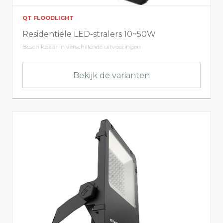
QT FLOODLIGHT
Vermogen (W)
Residentiële LED-stralers 10~50W
Beschikbaar in verschillende uitvoeringen
10
1500
Bekijk de varianten
Licht info
Lumen output
0
225000