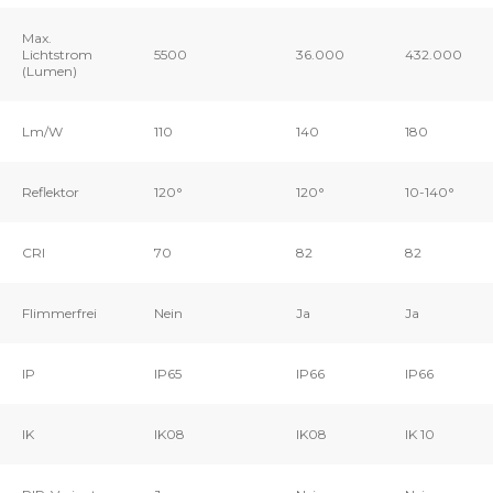
Max.
Lichtstrom
5500
36.000
432.000
(Lumen)
Lm/W
110
140
180
Reflektor
120°
120°
10-140°
CRI
70
82
82
Flimmerfrei
Nein
Ja
Ja
IP
IP65
IP66
IP66
IK
IK08
IK08
IK 10