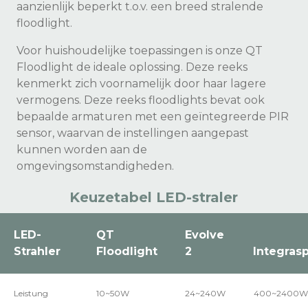
aanzienlijk beperkt t.o.v. een breed stralende
floodlight.
Voor huishoudelijke toepassingen is onze QT
Floodlight de ideale oplossing. Deze reeks
kenmerkt zich voornamelijk door haar lagere
vermogens. Deze reeks floodlights bevat ook
bepaalde armaturen met een geïntegreerde PIR
sensor, waarvan de instellingen aangepast
kunnen worden aan de
omgevingsomstandigheden.
Keuzetabel LED-straler
LED-
QT
Evolve
Strahler
Floodlight
2
Integras
Leistung
10~50W
24~240W
400~2400W