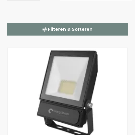
Integrasports 2
Integrasports 3
Integrasports 4
Filteren & Sorteren
Licht info
Kleurtemperatuur
Toon alles
5700
4000
2200
3000
Elektrische info