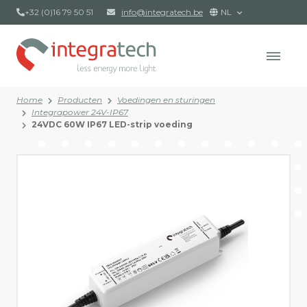
+32 (0)16 79 50 51
info@integratech.be
NL
Home
Producten
Voedingen en sturingen
Integrapower 24V-IP67
24VDC 60W IP67 LED-strip voeding