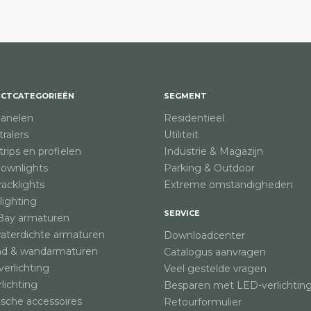
CTCATEGORIEËN
SEGMENT
anelen
Residentieel
ralers
Utiliteit
rips en profielen
Industrie & Magazijn
ownlights
Parking & Outdoor
acklights
Extreme omstandigheden
lighting
SERVICE
Bay armaturen
waterdichte armaturen
Downloadcenter
nd & wandarmaturen
Catalogus aanvragen
verlichting
Veel gestelde vragen
rlichting
Besparen met LED-verlichtin
ische accessoires
Retourformulier