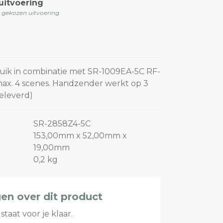
uitvoering
e gekozen uitvoering
ik in combinatie met SR-1009EA-5C RF-
max. 4 scenes. Handzender werkt op 3
geleverd)
SR-2858Z4-5C
153,00mm x 52,00mm x
19,00mm
0,2 kg
gen over dit product
staat voor je klaar.