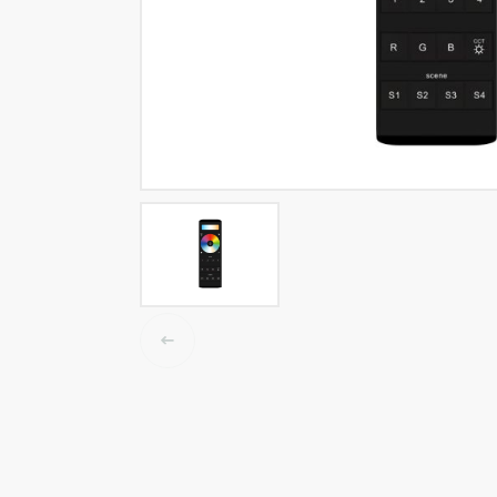
LED tracklights
Smartlighting
High Bay armaturen
Half waterdichte armaturen
Plafond & wandarmaturen
Straatverlichting
Lijnverlichting
Elektrische accessoires