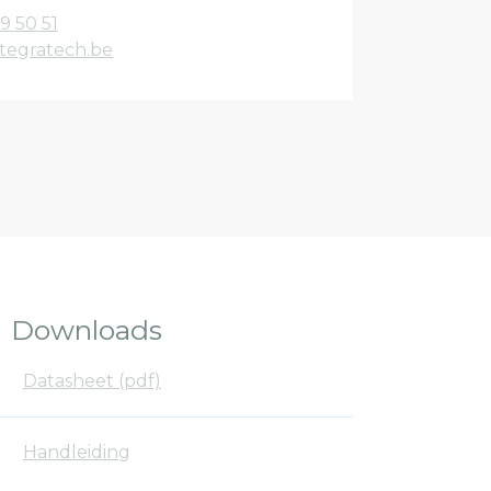
9 50 51
tegratech.be
Downloads
Datasheet (pdf)
Handleiding