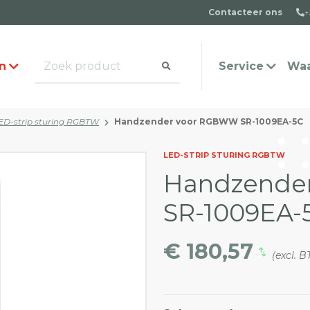
Contacteer ons
+
n
Service
Waa
ED-strip sturing RGBTW
Handzender voor RGBWW SR-1009EA-5C
alogus aanvragen
t team
Veel gestelde vragen
Contact
LED-STRIP STURING RGBTW
Handzende
SR-1009EA-
€ 180,57
(excl. 