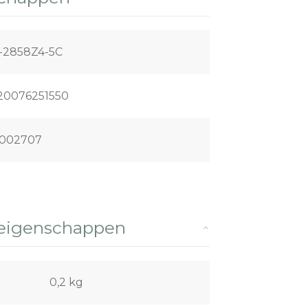
-2858Z4-5C
20076251550
002707
 eigenschappen
0,2 kg