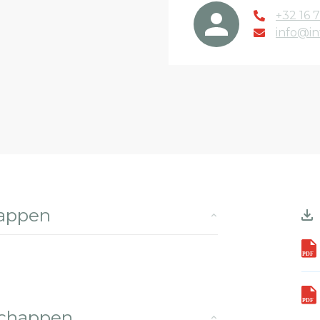
+32 16 7
info@in
happen
schappen