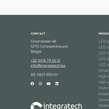
CONTACT
PRODU
Groenstraat 48
LED p
3270 Scherpenheuvel
LED st
België
LED st
LED d
+32 (0)16 79 50 51
LED tr
info@integratech.be
Smart
BE 0821.939.101
High 
Half 
Plafo
Straat
Lijnve
Elektr