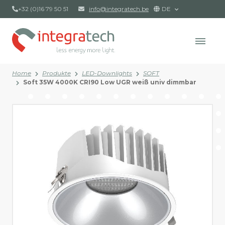
+32 (0)16 79 50 51
info@integratech.be
DE
Home
Produkte
LED-Downlights
SOFT
Soft 35W 4000K CRI90 Low UGR weiß univ dimmbar