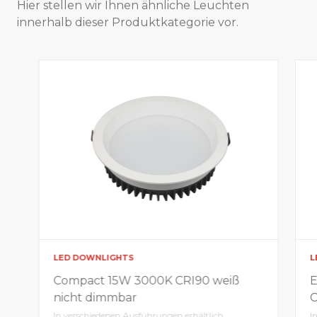
Hier stellen wir Ihnen ähnliche Leuchten
innerhalb dieser Produktkategorie vor.
LED DOWNLIGHTS
L
Compact 15W 3000K CRI90 weiß
E
nicht dimmbar
In verschiedenen Ausführungen erhältlich
I