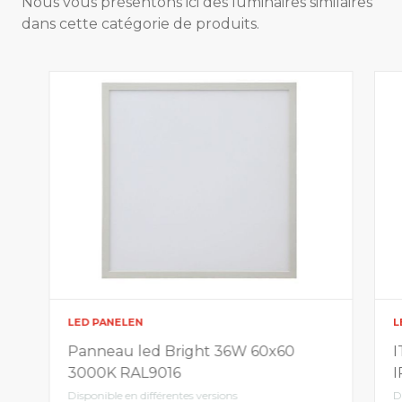
Nous vous présentons ici des luminaires similaires
dans cette catégorie de produits.
LED PANELEN
L
Panneau led Bright 36W 60x60
I
3000K RAL9016
I
Disponible en différentes versions
D