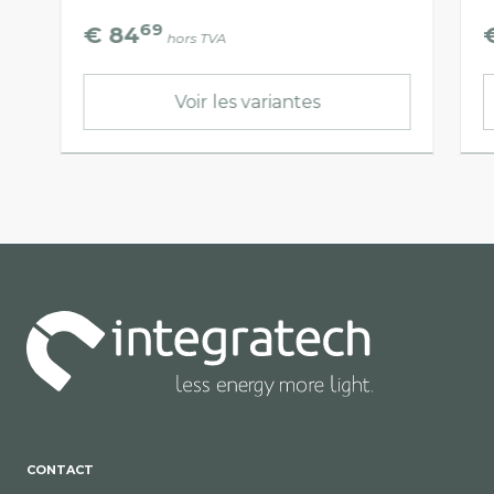
69
€ 84
hors TVA
Voir les variantes
CONTACT