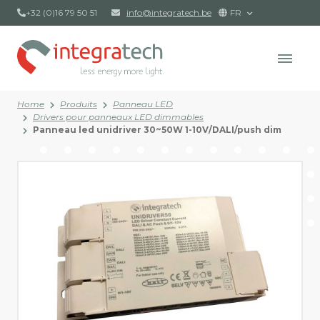
+32 (0)16 79 50 51
info@integratech.be
FR
Home
Produits
Panneau LED
Drivers pour panneaux LED dimmables
Panneau led unidriver 30~50W 1-10V/DALI/push dim