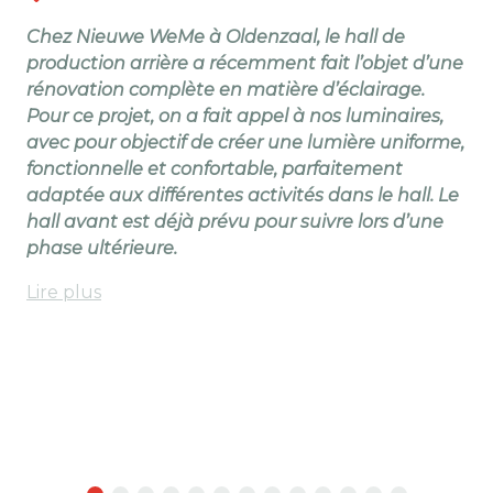
Chez Nieuwe WeMe à Oldenzaal, le hall de
Lor
production arrière a récemment fait l’objet d’une
d'a
rénovation complète en matière d’éclairage.
ca
Pour ce projet, on a fait appel à nos luminaires,
au
avec pour objectif de créer une lumière uniforme,
d'
fonctionnelle et confortable, parfaitement
un
adaptée aux différentes activités dans le hall. Le
le
hall avant est déjà prévu pour suivre lors d’une
LE
phase ultérieure.
po
ch
Lire plus
Lir