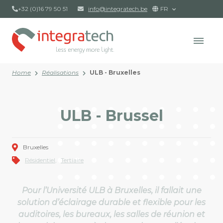
+32 (0)16 79 50 51
info@integratech.be
FR
Home
Réalisations
ULB - Bruxelles
ULB - Brussel
Bruxelles
Résidentiel
Tertiaire
Pour l’Université ULB à Bruxelles, il fallait une
solution d’éclairage durable et flexible pour les
auditoires, les bureaux, les salles de réunion et