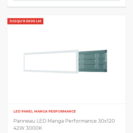
Largeur
JUSQU’À 5900 LM
0
1195
Hauteur
0
207
Info lumière
CCT
LED PANEL MANGA PERFORMANCE
Afficher tout
Panneau LED Manga Performance 30x120
42W 3000K