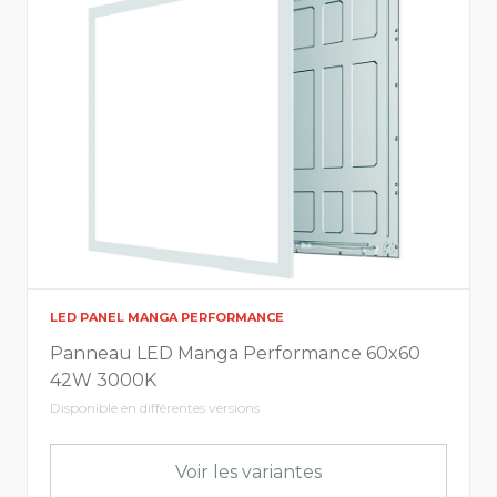
LED panel QT Advanced
LED panel QTU Advanced
Quadra panneau LED
Integrasports 10
LED panel Manga Performance Curved
Dimensions
LED PANEL MANGA PERFORMANCE
Longeur
Panneau LED Manga Performance 60x60
42W 3000K
Disponible en différentes versions
35
1525
Voir les variantes