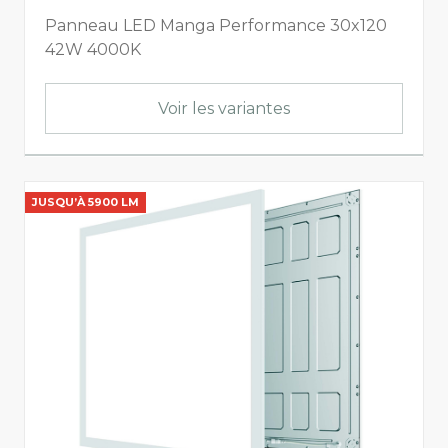
Valeur LB
Panneau LED Manga Performance 30x120
42W 4000K
Afficher tout
L80B50
L80B20
L80
Voir les variantes
L80B10
JUSQU’À 5900 LM