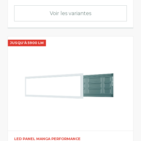
Flux utile
Voir les variantes
0
21000
JUSQU’À 5900 LM
Lumen par watt
120
165
Informations sur le produit
Info lumière
LED PANEL MANGA PERFORMANCE