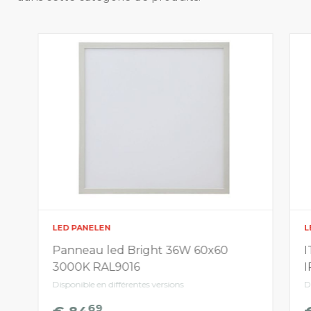
LED PANELEN
L
Panneau led Bright 36W 60x60
I
3000K RAL9016
I
Disponible en différentes versions
D
69