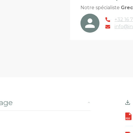
Notre spécialiste
Gre
+32 16 7
info@in
rage