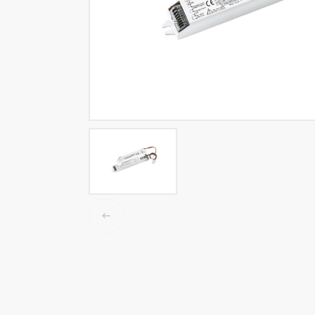
Tracklights
Smart light
Luminaires High Bay
Luminaire LED étanche
Éclairage plafonnier et mur
Éclairage public
Éclairage Linéaire
Accessoires électrique