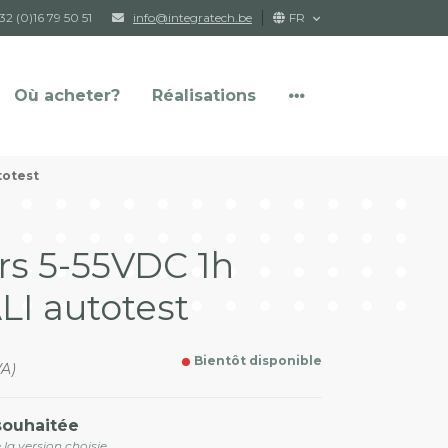
32 (0)16 79 50 51
info@integratech.be
FR
Où acheter?
Réalisations
totest
t
Formulaire de retour
La newsletter
rs 5-55VDC 1h
I autotest
Bientôt disponible
VA)
souhaitée
 la version choisie