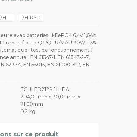
3H
3H-DALI
eure avec batteries Li-FePO4 6,4V 1,6Ah
last Lumen factor QT/QTU/MAU 30W=13%,
tomatique : test de fonctionnement 1
ance annuel. EN 61347-1, EN 61347-2-7,
N 62334, EN 55015, EN 61000-3-2, EN
ECULED212S-1H-DA
204,00mm x 30,00mm x
21,00mm
0,2 kg
ions sur ce produit