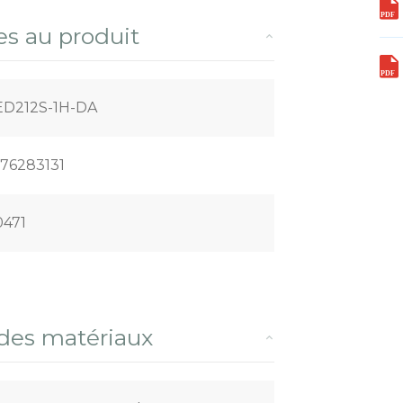
es au produit
D212S-1H-DA
76283131
471
 des matériaux