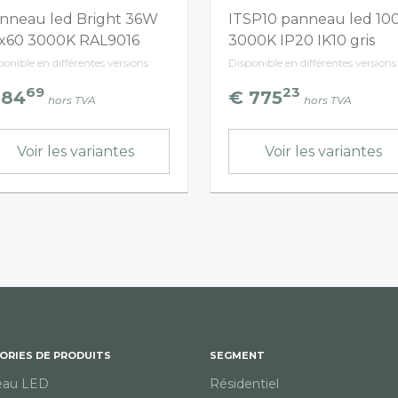
nneau led Bright 36W
ITSP10 panneau led 1
x60 3000K RAL9016
3000K IP20 IK10 gris
ponible en différentes versions
Disponible en différentes versions
69
23
 84
€ 775
hors TVA
hors TVA
Voir les variantes
Voir les variantes
ORIES DE PRODUITS
SEGMENT
eau LED
Résidentiel