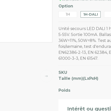
Option
1H
1H-DALI
Unité secours LED DALI 1 h
5-55V. Sortie 100mA. Bal
36W=11%, 50W=8%. Test au
fois/semaine, test d'endur
EN62386-2-13, EN 62384, E
61000-3-3, EN 61547.
SKU
Taille (mm)(LxPxH)
Poids
Intérêt ou quest