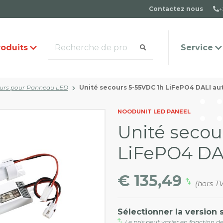
Contactez nous
+
roduits
Service
ours pour Panneau LED
Unité secours 5-55VDC 1h LiFePO4 DALI au
mande de catalogue
quipe
Questions fréquemmen
Contact
NOODUNIT LED PANEEL
posées
Unité secou
LiFePO4 DAL
€ 135,49
(hors T
Sélectionner la version 
Le prix peut varier en fonction de