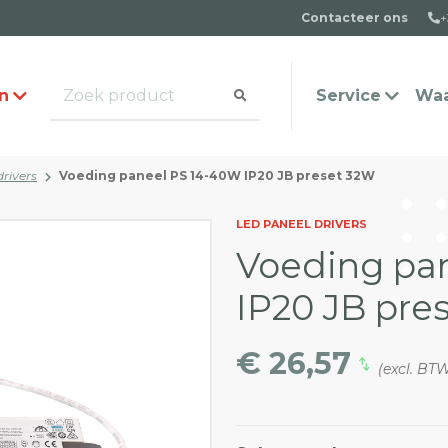
Contacteer ons
+
n
Service
Waa
rivers
Voeding paneel PS 14-40W IP20 JB preset 32W
alogus aanvragen
t team
Veel gestelde vragen
Contact
LED PANEEL DRIVERS
Voeding pa
IP20 JB pre
€ 26,57
(excl. BT