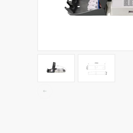
LED tracklights
Smartlighting
High Bay armaturen
Half waterdichte armaturen
Plafond & wandarmaturen
Straatverlichting
Lijnverlichting
Elektrische accessoires