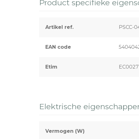
Product specifieke eigen
Sport & terreinverlichting
Artikel ref.
PSCC-0
EAN code
540404
Etim
EC0027
Elektrische eigenschappe
Vermogen (W)