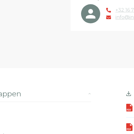
+32 16 7
info@in
happen