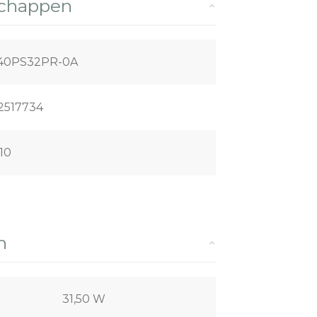
schappen
40PS32PR-0A
2517734
10
n
31,50 W