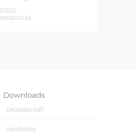
9 50 51
tegratech.be
Downloads
Datasheet (pdf)
Handleiding