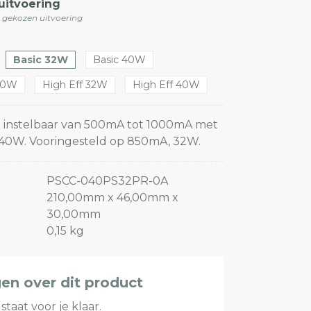
uitvoering
e gekozen uitvoering
Basic 32W
Basic 40W
 30W
High Eff 32W
High Eff 40W
 instelbaar van 500mA tot 1000mA met
 40W. Vooringesteld op 850mA, 32W.
PSCC-040PS32PR-0A
210,00mm x 46,00mm x
30,00mm
0,15 kg
gen over dit product
staat voor je klaar.