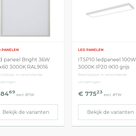
D PANELEN
LED PANELEN
d paneel Bright 36W
ITSP10 ledpaneel 100W
x60 3000K RAL9016
3000K IP20 IK10 grijs
chikbaar in verschillende
Beschikbaar in verschillende
voeringen
uitvoeringen
69
23
 84
€ 775
excl. BTW
excl. BTW
Bekijk de varianten
Bekijk de varianten