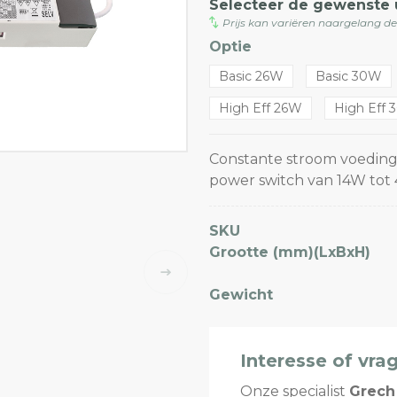
Selecteer de gewenste 
Prijs kan variëren naargelang d
Optie
Basic 26W
Basic 30W
High Eff 26W
High Eff
Constante stroom voeding
power switch van 14W tot
SKU
Grootte (mm)(LxBxH)
Gewicht
Interesse of vra
Onze specialist
Grech