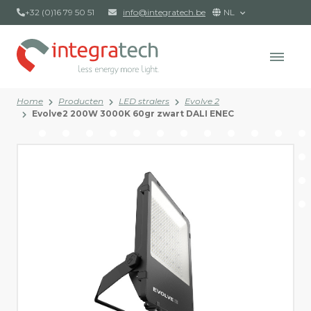
+32 (0)16 79 50 51
info@integratech.be
NL
Home
Producten
LED stralers
Evolve 2
Evolve2 200W 3000K 60gr zwart DALI ENEC