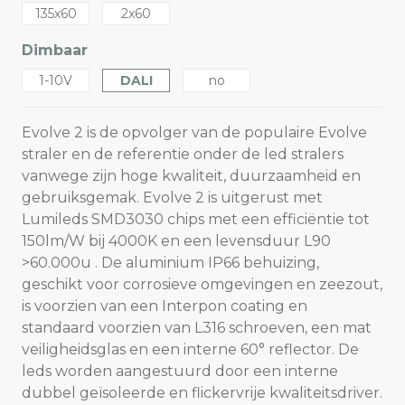
135x60
2x60
Dimbaar
1-10V
DALI
no
Evolve 2 is de opvolger van de populaire Evolve
straler en de referentie onder de led stralers
vanwege zijn hoge kwaliteit, duurzaamheid en
gebruiksgemak. Evolve 2 is uitgerust met
Lumileds SMD3030 chips met een efficiëntie tot
150lm/W bij 4000K en een levensduur L90
>60.000u . De aluminium IP66 behuizing,
geschikt voor corrosieve omgevingen en zeezout,
is voorzien van een Interpon coating en
standaard voorzien van L316 schroeven, een mat
veiligheidsglas en een interne 60° reflector. De
leds worden aangestuurd door een interne
dubbel geïsoleerde en flickervrije kwaliteitsdriver.