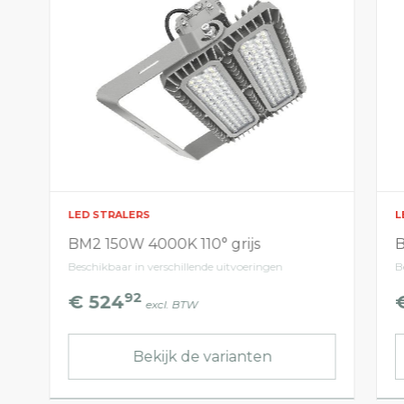
LED STRALERS
L
BM2 150W 4000K 110° grijs
B
Beschikbaar in verschillende uitvoeringen
B
92
€ 524
excl. BTW
Bekijk de varianten