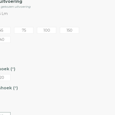
uitvoering
e gekozen uitvoering
16 Lm
45
75
100
150
40
oek (°)
20
hoek (°)