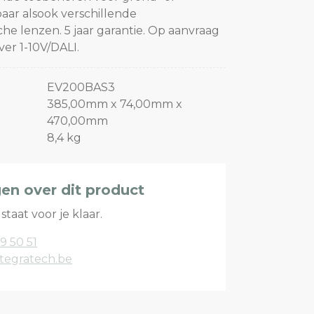
aar alsook verschillende
e lenzen. 5 jaar garantie. Op aanvraag
er 1-10V/DALI.
EV200BAS3
385,00mm x 74,00mm x
470,00mm
8,4 kg
gen over dit product
staat voor je klaar.
9 50 51
tegratech.be