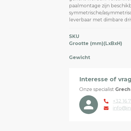
paalmontage zijn beschikb
symmetrische/asymmetrisch
leverbaar met dimbare driv
SKU
Grootte (mm)(LxBxH)
Gewicht
Interesse of vra
Onze specialist
Grech
+32 16 7
info@in