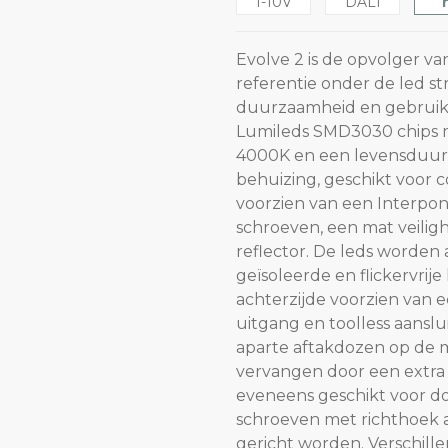
1-10V
DALI
Evolve 2 is de opvolger va
referentie onder de led st
duurzaamheid en gebruiks
Lumileds SMD3030 chips me
4000K en een levensduur 
behuizing, geschikt voor 
voorzien van een Interpon
schroeven, een mat veilig
reflector. De leds worde
geïsoleerde en flickervrije 
achterzijde voorzien van 
uitgang en toolless aans
aparte aftakdozen op de 
vervangen door een extra w
eveneens geschikt voor do
schroeven met richthoek 
gericht worden. Verschill