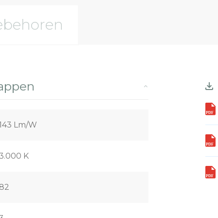
ebehoren
happen
143 Lm/W
3.000 K
82