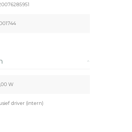
20076285951
001744
n
,00 W
usief driver (intern)