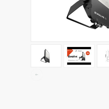
LED tracklights
Smartlighting
High Bay armaturen
Half waterdichte armaturen
Plafond & wandarmaturen
Straatverlichting
Lijnverlichting
Elektrische accessoires