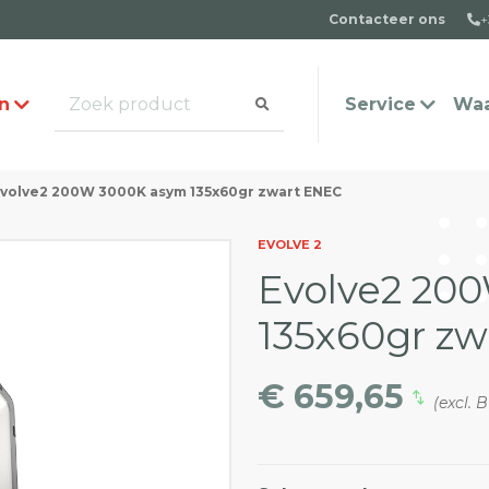
Contacteer ons
+
n
Service
Waa
volve2 200W 3000K asym 135x60gr zwart ENEC
alogus aanvragen
t team
Veel gestelde vragen
Contact
EVOLVE 2
Evolve2 20
135x60gr z
€ 659,65
(excl. 