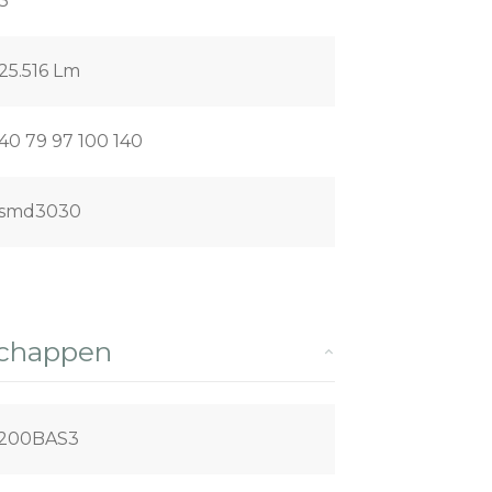
3
25.516 Lm
40 79 97 100 140
smd3030
schappen
200BAS3