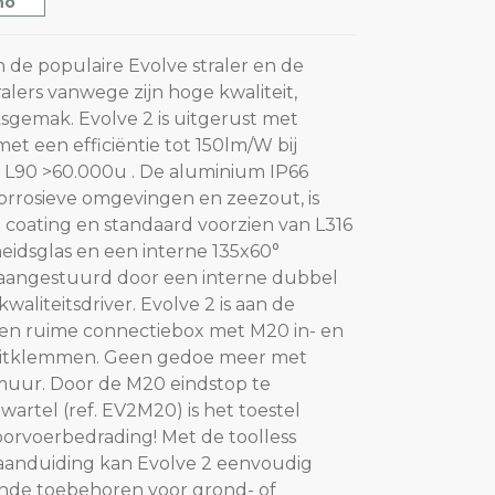
no
n de populaire Evolve straler en de
ralers vanwege zijn hoge kwaliteit,
gemak. Evolve 2 is uitgerust met
t een efficiëntie tot 150lm/W bij
L90 >60.000u . De aluminium IP66
corrosieve omgevingen en zeezout, is
 coating en standaard voorzien van L316
heidsglas en een interne 135x60°
n aangestuurd door een interne dubbel
kwaliteitsdriver. Evolve 2 is aan de
een ruime connectiebox met M20 in- en
luitklemmen. Geen gedoe meer met
muur. Door de M20 eindstop te
artel (ref. EV2M20) is het toestel
orvoerbedrading! Met de toolless
aanduiding kan Evolve 2 eenvoudig
ende toebehoren voor grond- of