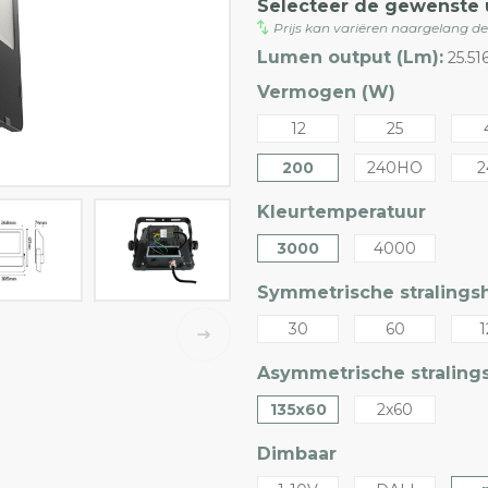
Selecteer de gewenste 
Prijs kan variëren naargelang d
Lumen output (Lm):
25.5
Vermogen (W)
12
25
200
240HO
2
Kleurtemperatuur
3000
4000
Symmetrische stralingsh
30
60
1
Asymmetrische stralings
135x60
2x60
Dimbaar