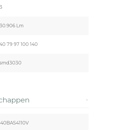
3
30.906 Lm
40 79 97 100 140
smd3030
schappen
40BAS4110V