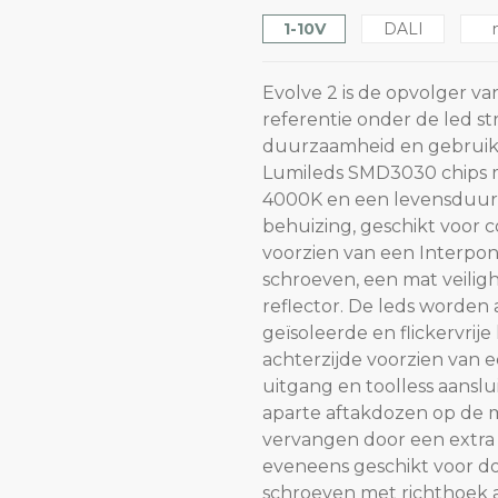
1-10V
DALI
Evolve 2 is de opvolger va
referentie onder de led st
duurzaamheid en gebruiks
Lumileds SMD3030 chips me
4000K en een levensduur 
behuizing, geschikt voor 
voorzien van een Interpon
schroeven, een mat veilig
reflector. De leds worde
geïsoleerde en flickervrije 
achterzijde voorzien van 
uitgang en toolless aans
aparte aftakdozen op de 
vervangen door een extra w
eveneens geschikt voor do
schroeven met richthoek 