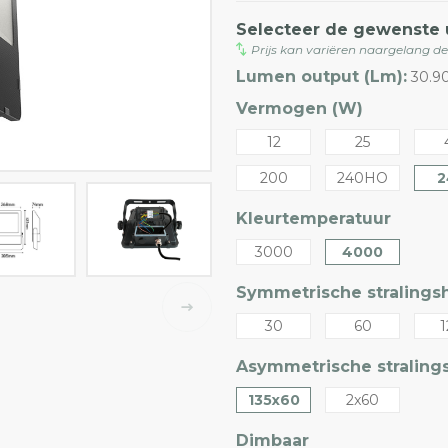
Selecteer de gewenste 
Prijs kan variëren naargelang d
Lumen output (Lm):
30.9
Vermogen (W)
12
25
200
240HO
2
Kleurtemperatuur
3000
4000
Symmetrische stralingsh
30
60
1
Asymmetrische stralings
135x60
2x60
Dimbaar