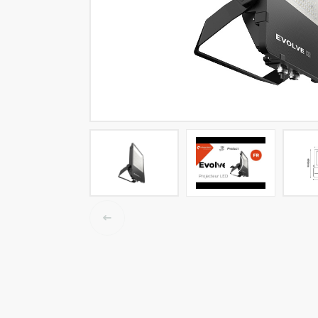
LED tracklights
Smartlighting
High Bay armaturen
Half waterdichte armaturen
Plafond & wandarmaturen
Straatverlichting
Lijnverlichting
Elektrische accessoires