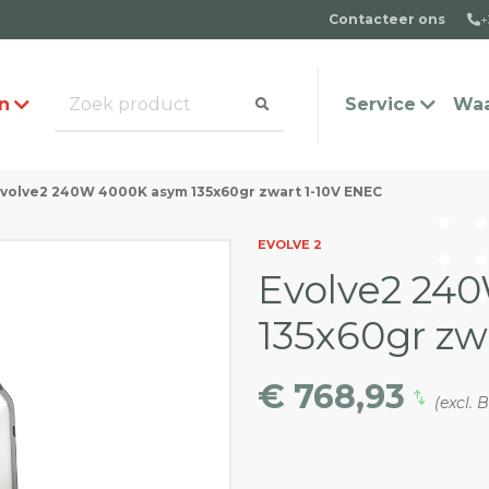
Contacteer ons
+
n
Service
Waa
volve2 240W 4000K asym 135x60gr zwart 1-10V ENEC
alogus aanvragen
t team
Veel gestelde vragen
Contact
EVOLVE 2
Evolve2 24
135x60gr zw
€ 768,93
(excl.