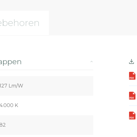
ebehoren
happen
127 Lm/W
4.000 K
82