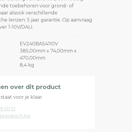
ende toebehoren voor grond- of
aar alsook verschillende
e lenzen. 5 jaar garantie. Op aanvraag
er 1-10V/DALI.
EV240BAS4110V
385,00mm x 74,00mm x
470,00mm
8,4 kg
gen over dit product
staat voor je klaar.
9 50 51
tegratech.be