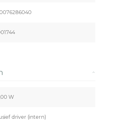
0076286040
01744
n
,00 W
usief driver (intern)