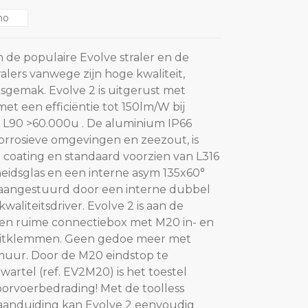
no
n de populaire Evolve straler en de
ralers vanwege zijn hoge kwaliteit,
gemak. Evolve 2 is uitgerust met
t een efficiëntie tot 150lm/W bij
L90 >60.000u . De aluminium IP66
corrosieve omgevingen en zeezout, is
 coating en standaard voorzien van L316
heidsglas en een interne asym 135x60°
n aangestuurd door een interne dubbel
kwaliteitsdriver. Evolve 2 is aan de
een ruime connectiebox met M20 in- en
luitklemmen. Geen gedoe meer met
muur. Door de M20 eindstop te
artel (ref. EV2M20) is het toestel
orvoerbedrading! Met de toolless
aanduiding kan Evolve 2 eenvoudig