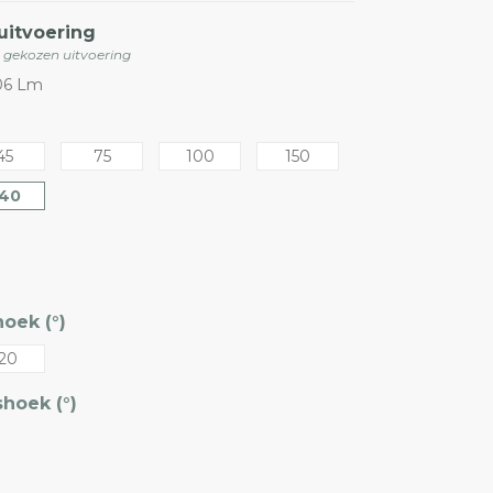
uitvoering
e gekozen uitvoering
06 Lm
45
75
100
150
40
oek (°)
20
hoek (°)