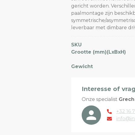
gericht worden. Verschill
paalmontage zijn beschikb
symmetrische/asymmetrisch
leverbaar met dimbare driv
SKU
Grootte (mm)(LxBxH)
Gewicht
Interesse of vra
Onze specialist
Grech
+32 16 7
info@in