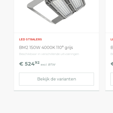
LED STRALERS
L
BM2 150W 4000K 110° grijs
B
Beschikbaar in verschillende uitvoeringen
B
92
€ 524
excl. BTW
Bekijk de varianten