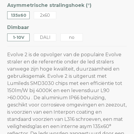
Asymmetrische stralingshoek (°)
135x60
2x60
Dimbaar
1-10V
DALI
no
Evolve 2 is de opvolger van de populaire Evolve
straler en de referentie onder de led stralers
vanwege zijn hoge kwaliteit, duurzaamheid en
gebruiksgemak. Evolve 2 is uitgerust met
Lumileds SMD3030 chips met een efficiëntie tot
150lm/W bij 4000K en een levensduur L90
>60.000u . De aluminium IP66 behuizing,
geschikt voor corrosieve omgevingen en zeezout,
is voorzien van een Interpon coating en
standaard voorzien van L316 schroeven, een mat
veiligheidsglas en een interne asym 135x60°
reflector. De leds worden aangestuurd door een