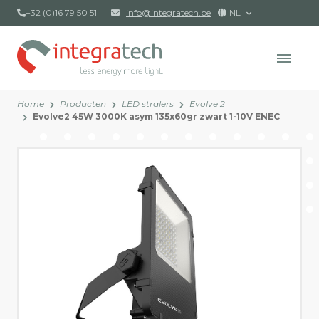
+32 (0)16 79 50 51
info@integratech.be
NL
Home
Producten
LED stralers
Evolve 2
Evolve2 45W 3000K asym 135x60gr zwart 1-10V ENEC