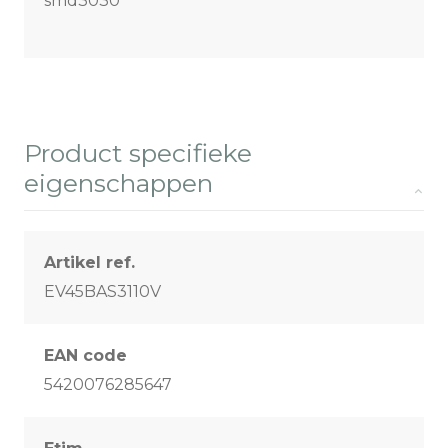
smd3030
Product specifieke
eigenschappen
Artikel ref.
EV45BAS3110V
EAN code
5420076285647