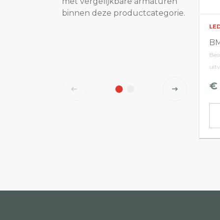
met vergelijkbare armaturen
binnen deze productcategorie.
LE
BM
Bes
uit
€