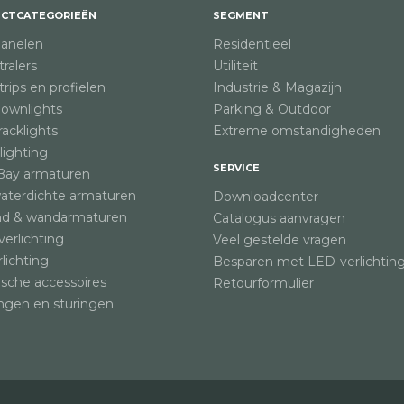
CTCATEGORIEËN
SEGMENT
anelen
Residentieel
ralers
Utiliteit
rips en profielen
Industrie & Magazijn
ownlights
Parking & Outdoor
acklights
Extreme omstandigheden
lighting
SERVICE
Bay armaturen
waterdichte armaturen
Downloadcenter
nd & wandarmaturen
Catalogus aanvragen
verlichting
Veel gestelde vragen
rlichting
Besparen met LED-verlichtin
ische accessoires
Retourformulier
ngen en sturingen