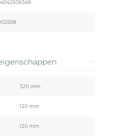
4042506349
002558
 eigenschappen
320 mm
120 mm
120 mm