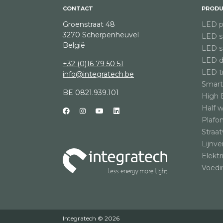
CONTACT
PRODU
Groenstraat 48
LED p
3270 Scherpenheuvel
LED st
België
LED st
LED d
+32 (0)16 79 50 51
LED tr
info@integratech.be
Smart
BE 0821.939.101
High 
Half 
Plafo
Straat
Lijnve
Elektr
Voedi
Integratech © 2026