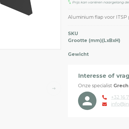
Prijs kan variëren naargelang d
Aluminium flap voor ITSP 
SKU
Grootte (mm)(LxBxH)
Gewicht
Interesse of vra
Onze specialist
Grech
+32 16 7
info@in