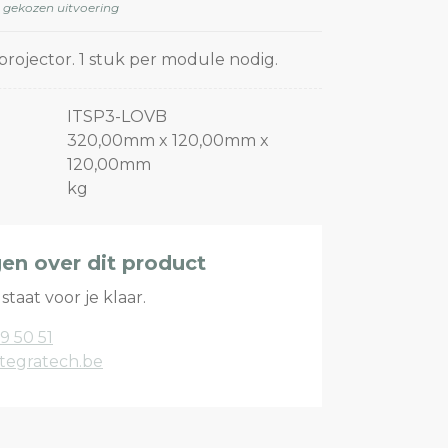
e gekozen uitvoering
projector. 1 stuk per module nodig.
ITSP3-LOVB
320,00mm x 120,00mm x
120,00mm
kg
gen over dit product
staat voor je klaar.
9 50 51
tegratech.be