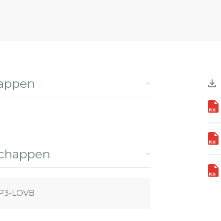
happen
schappen
P3-LOVB