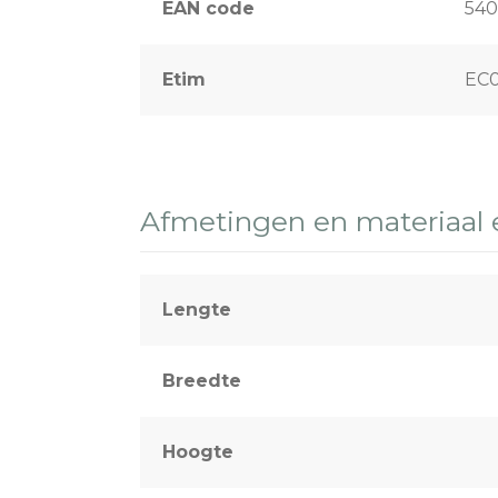
EAN code
540
Sport & terreinverlichting
Etim
EC
Afmetingen en materiaal
Lengte
Breedte
Hoogte