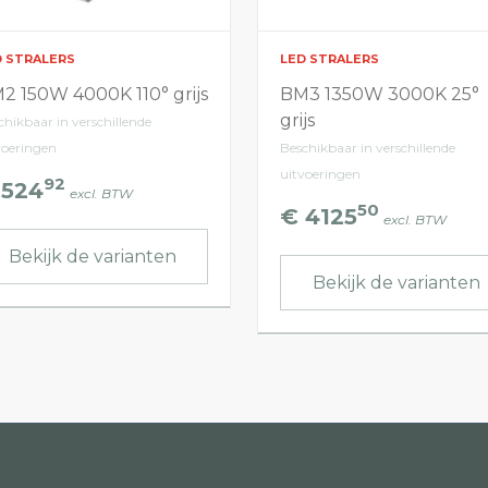
D STRALERS
LED STRALERS
2 150W 4000K 110° grijs
BM3 1350W 3000K 25°
grijs
chikbaar in verschillende
voeringen
Beschikbaar in verschillende
uitvoeringen
92
 524
excl. BTW
50
€ 4125
excl. BTW
Bekijk de varianten
Bekijk de varianten