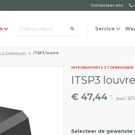
Contacteer ons
+
n
Service
Waa
s 3 Toebehoren
ITSP3 louvre
alogus aanvragen
t team
Veel gestelde vragen
Contact
INTEGRASPORTS 3 TOEBEHOREN
ITSP3 louvr
€ 47,44
(excl. B
Selecteer de gewenste 