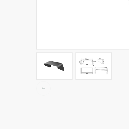
LED tracklights
Smartlighting
High Bay armaturen
Half waterdichte armaturen
Plafond & wandarmaturen
Straatverlichting
Lijnverlichting
Elektrische accessoires