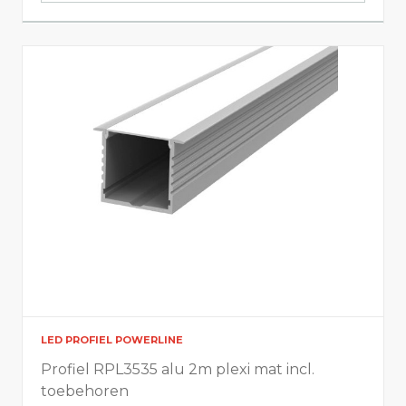
RGBTW Performance/Advanced
Monocolor Tunable White Performance/Advanced
RGB Monocolor Advanced Red/Green/Blue
Digital
RGB Digital Performance
Lange lengtes
LED strips performance long 12m - 24V
LED strips performance long 20m - 48V
LED strips performance long 50m - 48V
LED PROFIEL POWERLINE
Voedingen
Profiel RPL3535 alu 2m plexi mat incl.
toebehoren
Dimbaar