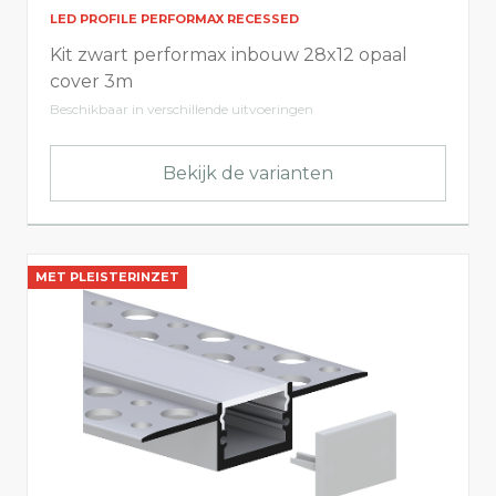
LED PROFILE PERFORMAX RECESSED
Niet-bekabeld
Kit zwart performax inbouw 28x12 opaal
cover 3m
Beschikbaar in verschillende uitvoeringen
Bekijk de varianten
MET PLEISTERINZET