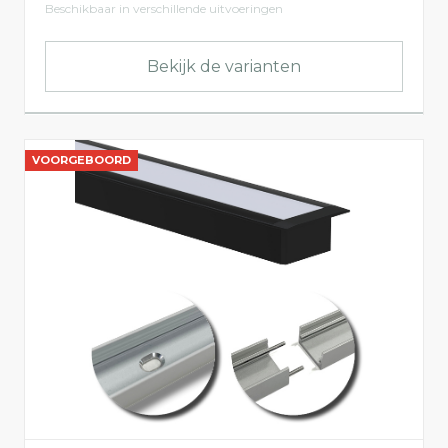
Beschikbaar in verschillende uitvoeringen
Buiten
Binnen
Bekijk de varianten
Niet-dimbaar
Binnen
VOORGEBOORD
Buiten
LED-Profielen
Inbouw
Opbouw
Sturing
Bekabeld