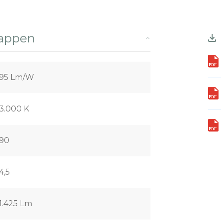
happen
95 Lm/W
3.000 K
90
4,5
1.425 Lm