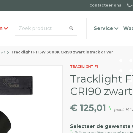
Contacteer ons
+
n
Service
Waa
 F1
Tracklight F1 15W 3000K CRI90 zwart intrack driver
alogus aanvragen
t team
Veel gestelde vragen
Contact
TRACKLIGHT F1
Tracklight 
CRI90 zwart 
€ 125,01
(excl. B
Selecteer de gewenste 
Prijs kan variëren naargelang d