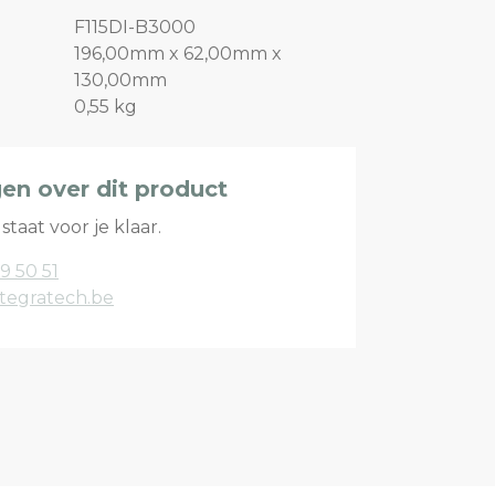
F115DI-B3000
196,00mm x 62,00mm x
130,00mm
0,55 kg
gen over dit product
staat voor je klaar.
9 50 51
tegratech.be