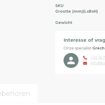
SKU
Grootte (mm)(LxBxH)
Gewicht
Interesse of vra
Onze specialist
Grech
+32 16 7
info@in
ebehoren