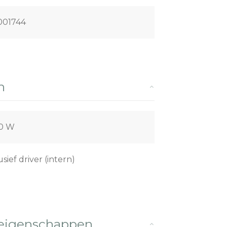
001744
n
00 W
usief driver (intern)
 eigenschappen