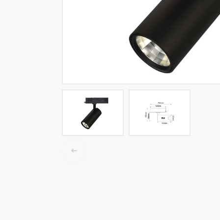
LED tracklights
Smartlighting
High Bay armaturen
Half waterdichte armaturen
Plafond & wandarmaturen
Straatverlichting
Lijnverlichting
Elektrische accessoires