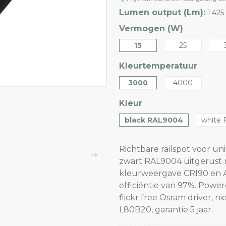
Lumen output (Lm):
1.42
Vermogen (W)
15
25
Kleurtemperatuur
3000
4000
Kleur
black RAL9004
white 
Richtbare railspot voor uni
zwart RAL9004 uitgerust 
kleurweergave CRI90 en A
efficiëntie van 97%. Powe
flickr free Osram driver, 
L80B20, garantie 5 jaar.