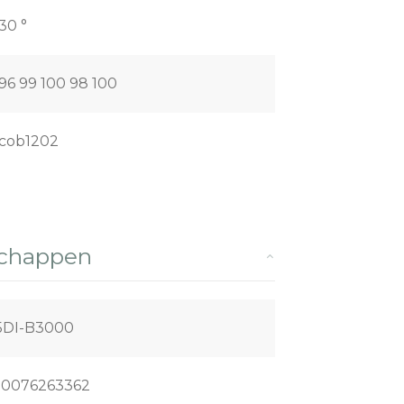
30 °
96 99 100 98 100
cob1202
schappen
5DI-B3000
20076263362