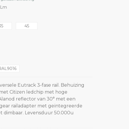
5 Lm
35
45
RAL9016
versele Eutrack 3-fase rail. Behuizing
met Citizen ledchip met hoge
lanod reflector van 30° met een
rgear railadapter met geïntegreerde
niet dimbaar. Levensduur 50.000u