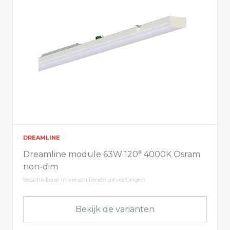
Kleur
Toon alles
white
silver
black
alu
DREAMLINE
Dreamline module 63W 120° 4000K Osram
Kleurtemperatuur
non-dim
Beschikbaar in verschillende uitvoeringen
Toon alles
4000
3000
Bekijk de varianten