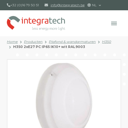
+32 (0)16 79 50 51
info@integratech.be
NL
Home
Producten
Plafond & wandarmaturen
H350
H350 2xE27 PC IP65 IK10+ wit RAL9003