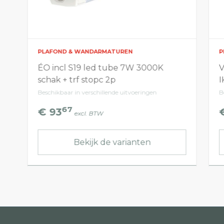
PLAFOND & WANDARMATUREN
P
ÉO incl S19 led tube 7W 3000K
V
schak + trf stopc 2p
I
Beschikbaar in verschillende uitvoeringen
B
67
€ 93
excl. BTW
Bekijk de varianten