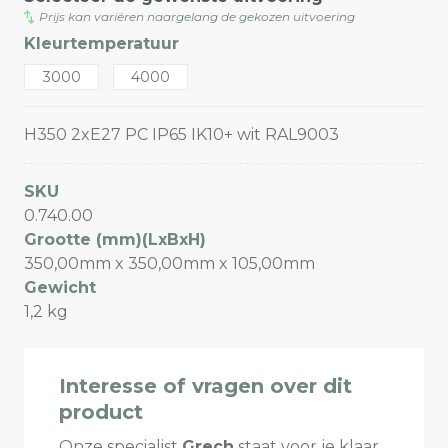
Prijs kan variëren naargelang de gekozen uitvoering
Kleurtemperatuur
3000
4000
H350 2xE27 PC IP65 IK10+ wit RAL9003
SKU
0.740.00
Grootte (mm)(LxBxH)
350,00mm x 350,00mm x 105,00mm
Gewicht
1,2 kg
Interesse of vragen over dit
product
Onze specialist
Grech
staat voor je klaar.