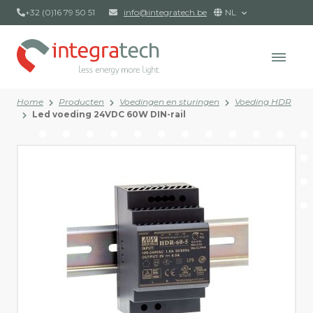
+32 (0)16 79 50 51
info@integratech.be
NL
Home
Producten
Voedingen en sturingen
Voeding HDR
Led voeding 24VDC 60W DIN-rail