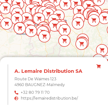
Leaflet
|
©
OpenStreetMap
contributors
A. Lemaire Distribution SA
Route De Waimes 123
4960 BAUGNEZ-Malmedy
+32 80 79 11 70
https://lemairedistribution.be/