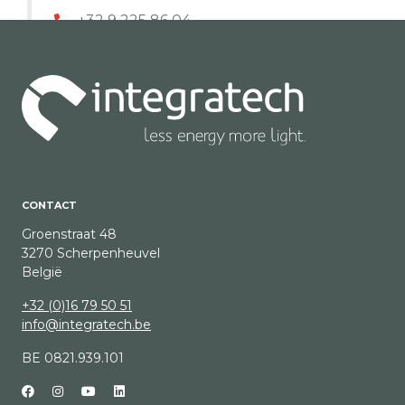
+32 9 225 86 04
http://www.alfa-gent.be
ALFA LICHT GENT
Palinghuizen 96
9000 Gent
+32 9 237 00 20
CONTACT
alfa-licht.be
Groenstraat 48
3270 Scherpenheuvel
België
Anebel SPRL
+32 (0)16 79 50 51
info@integratech.be
Avenue Oscar Van Goidtsnoven 27
1180 Uccle
BE 0821.939.101
+32 2 344 79 78