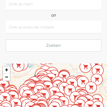
Of
Zoeken
+
−