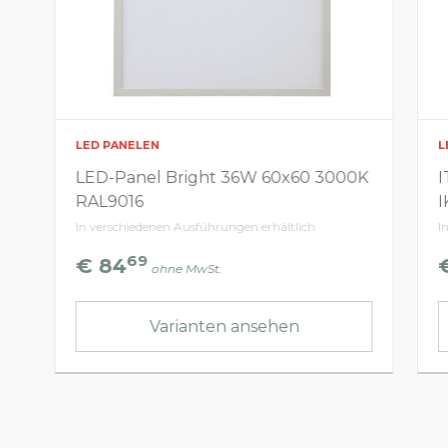
LED PANELEN
L
LED-Panel Bright 36W 60x60 3000K
I
RAL9016
I
In verschiedenen Ausführungen erhältlich
I
69
€ 84
ohne MwSt.
Varianten ansehen