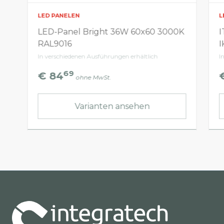
LED PANELEN
L
LED-Panel Bright 36W 60x60 3000K
I
RAL9016
I
In verschiedenen Ausführungen erhältlich
I
69
€ 84
ohne MwSt.
Varianten ansehen