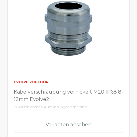
Integrasports 2
Integrasports 3
Integrasports 4
Licht-Infos
Farbtemperatur
EVOLVE ZUBEHÖR
Alles anzeigen
Kabelverschraubung vernickelt M20 IP68 8-
12mm Evolve2
In verschiedenen Ausführungen erhältlich
Elektrische Informationen
Varianten ansehen
Leistung (W)