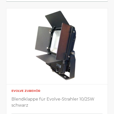
10
Licht-Infos
Lichtstrom (Lumen)
0
22
Lumen pro Watt
EVOLVE ZUBEHÖR
Blendklappe für Evolve-Strahler 10/25W
86
schwarz