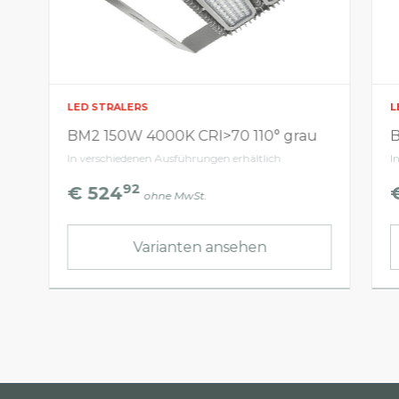
LED STRALERS
L
BM2 150W 4000K CRI>70 110° grau
B
In verschiedenen Ausführungen erhältlich
I
92
€ 524
ohne MwSt.
Varianten ansehen