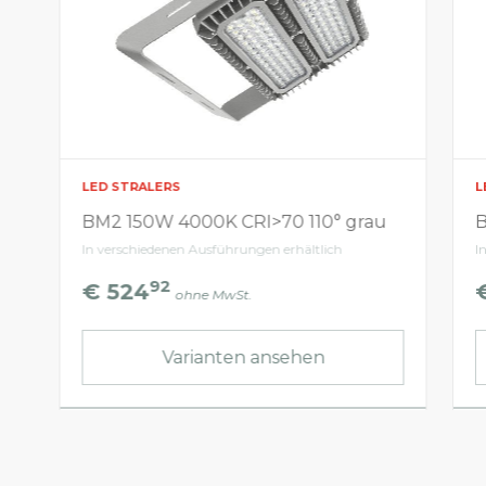
LED STRALERS
L
BM2 150W 4000K CRI>70 110° grau
B
In verschiedenen Ausführungen erhältlich
I
92
€ 524
ohne MwSt.
Varianten ansehen