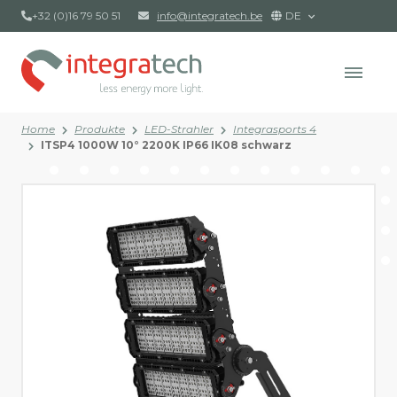
+32 (0)16 79 50 51
info@integratech.be
DE
Home
Produkte
LED-Strahler
Integrasports 4
ITSP4 1000W 10° 2200K IP66 IK08 schwarz