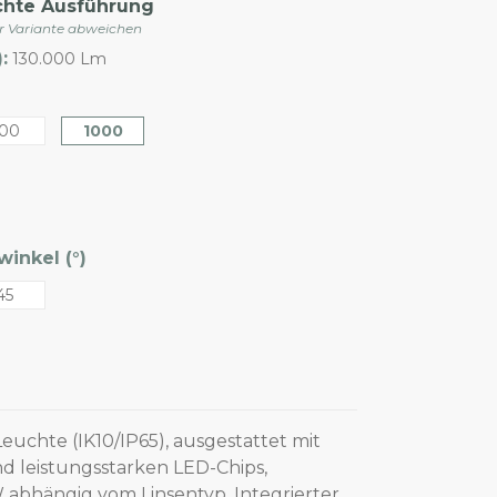
chte Ausführung
er Variante abweichen
:
130.000 Lm
00
1000
inkel (°)
45
euchte (IK10/IP65), ausgestattet mit
d leistungsstarken LED-Chips,
 abhängig vom Linsentyp. Integrierter