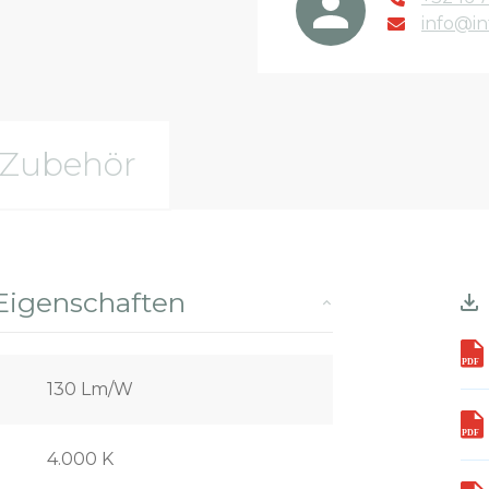
info@in
Zubehör
Eigenschaften
130 Lm/W
4.000 K