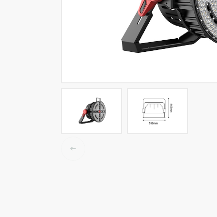
LED-Tracklights
Smartlighting
High-Bay-Leuchten
Wasserbeständige Leuchten
Decken- und Wandleuchten
Straßenbeleuchtung
Langfeldleuchten
Elektroinstallation