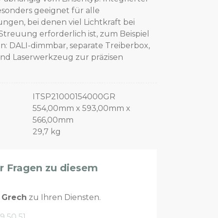
onders geeignet für alle
en, bei denen viel Lichtkraft bei
reuung erforderlich ist, zum Beispiel
n: DALI-dimmbar, separate Treiberbox,
und Laserwerkzeug zur präzisen
ITSP21000154000GR
554,00mm x 593,00mm x
566,00mm
29,7 kg
er Fragen zu diesem
n
Grech
zu Ihren Diensten.
9 50 51