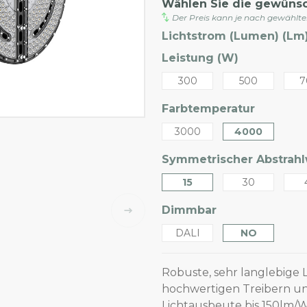
Wählen Sie die gewüns
Der Preis kann je nach gewählt
Lichtstrom (Lumen) (Lm)
Leistung (W)
300
500
7
Farbtemperatur
3000
4000
Symmetrischer Abstrahlw
15
30
Dimmbar
DALI
NO
Robuste, sehr langlebige L
hochwertigen Treibern un
Lichtausbeute bis 150lm/W