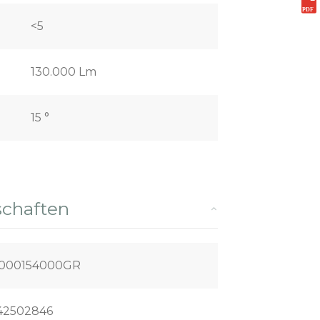
<5
130.000 Lm
15 °
schaften
1000154000GR
42502846