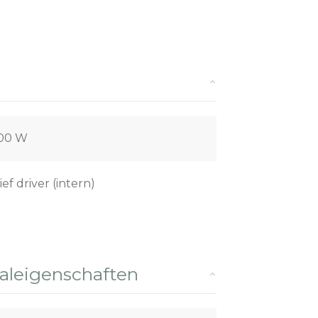
,00 W
ief driver (intern)
leigenschaften