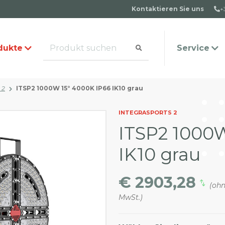
Kontaktieren Sie uns
+
dukte
Service
 2
ITSP2 1000W 15° 4000K IP66 IK10 grau
alog anfordern
s Team
Häufige Fragen
Kontakt
INTEGRASPORTS 2
ITSP2 1000W
IK10 grau
€ 2903,28
(oh
MwSt.)