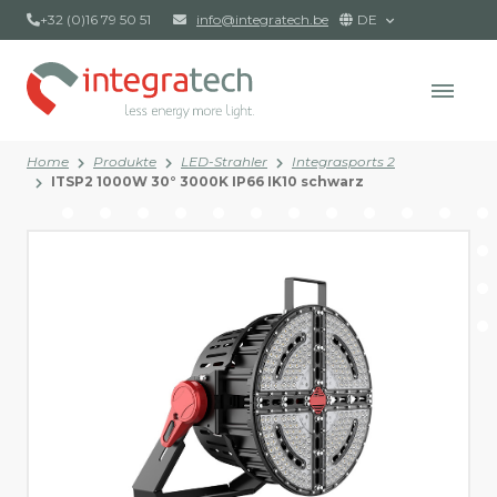
+32 (0)16 79 50 51
info@integratech.be
DE
Home
Produkte
LED-Strahler
Integrasports 2
ITSP2 1000W 30° 3000K IP66 IK10 schwarz