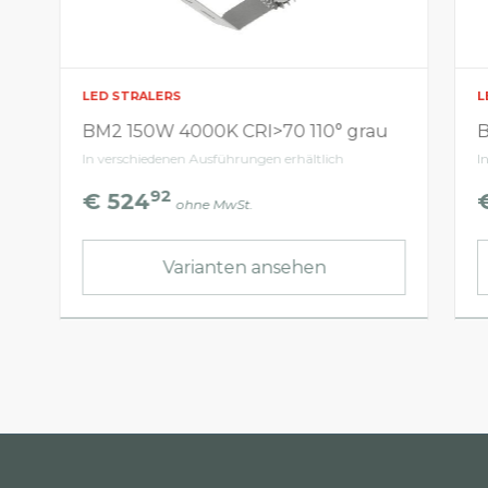
LED STRALERS
L
BM2 150W 4000K CRI>70 110° grau
B
In verschiedenen Ausführungen erhältlich
I
92
€ 524
ohne MwSt.
Varianten ansehen