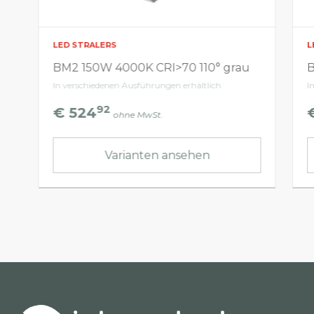
LED STRALERS
L
BM2 150W 4000K CRI>70 110° grau
B
In verschiedenen Ausführungen erhältlich
I
92
€ 524
ohne MwSt.
Varianten ansehen