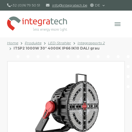
+32 (0)16 79 50 51
info@integratech.be
DE
Home
Produkte
LED-Strahler
Integrasports 2
ITSP2 1000W 30° 4000K IP66 IK10 DALI grau