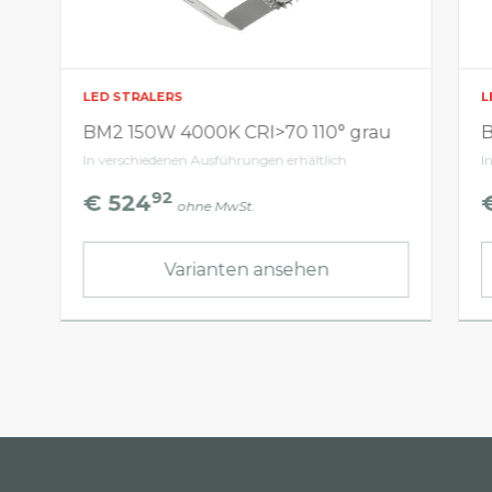
LED STRALERS
L
BM2 150W 4000K CRI>70 110° grau
B
In verschiedenen Ausführungen erhältlich
I
92
€ 524
ohne MwSt.
Varianten ansehen