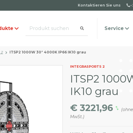
Kontaktieren Sie uns
+
dukte
Service
 2
ITSP2 1000W 30° 4000K IP66 IK10 grau
alog anfordern
s Team
Häufige Fragen
Kontakt
INTEGRASPORTS 2
ITSP2 1000
IK10 grau
€ 3221,96
(ohn
MwSt.)