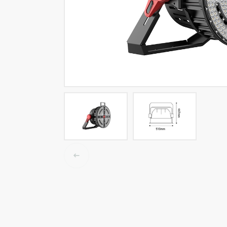
LED-Tracklights
Smartlighting
High-Bay-Leuchten
Wasserbeständige Leuchten
Decken- und Wandleuchten
Straßenbeleuchtung
Langfeldleuchten
Elektroinstallation