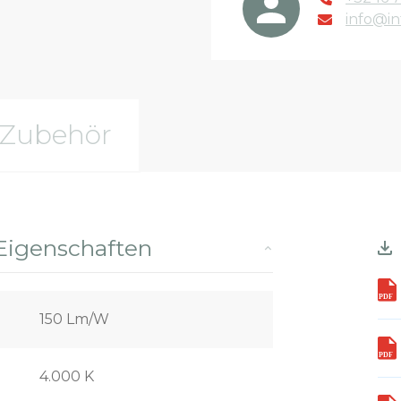
info@in
Zubehör
Eigenschaften
150 Lm/W
4.000 K