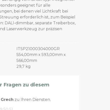
onders geeignet für alle
en, bei denen viel Lichtkraft bei
reuung erforderlich ist, zum Beispiel
n: DALI-dimmbar, separate Treiberbox,
und Laserwerkzeug zur präzisen
ITSP21000304000GR
554,00mm x 593,00mm x
566,00mm
29,7 kg
er Fragen zu diesem
n
Grech
zu Ihren Diensten.
9 50 51