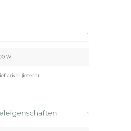
,00 W
ief driver (intern)
leigenschaften