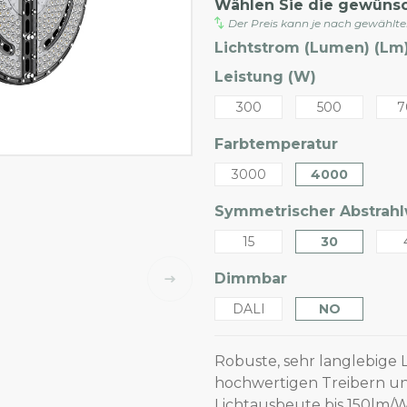
Wählen Sie die gewüns
Der Preis kann je nach gewählt
Lichtstrom (Lumen) (Lm)
Leistung (W)
300
500
7
Farbtemperatur
3000
4000
Symmetrischer Abstrahlw
15
30
Dimmbar
DALI
NO
Robuste, sehr langlebige L
hochwertigen Treibern un
Lichtausbeute bis 150lm/W