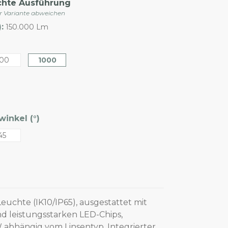
chte Ausführung
er Variante abweichen
:
150.000 Lm
00
1000
inkel (°)
45
euchte (IK10/IP65), ausgestattet mit
d leistungsstarken LED-Chips,
 abhängig vom Linsentyp. Integrierter