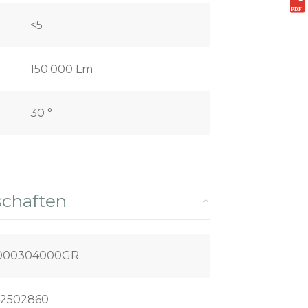
<5
150.000 Lm
30 °
schaften
1000304000GR
2502860