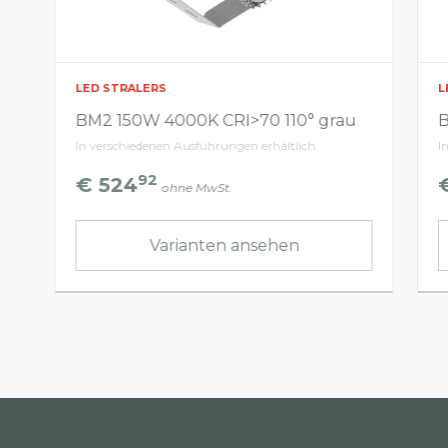
LED STRALERS
L
BM2 150W 4000K CRI>70 110° grau
B
In verschiedenen Ausführungen erhältlich
I
92
€ 524
ohne MwSt.
Varianten ansehen