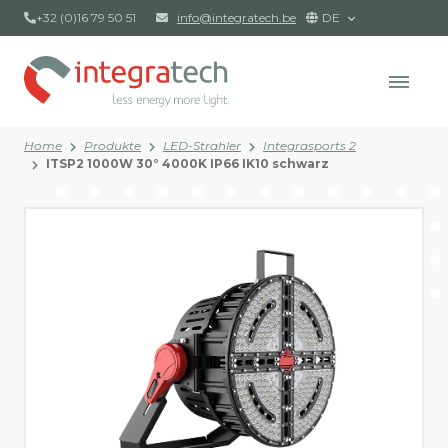
+32 (0)16 79 50 51
info@integratech.be
DE
Home
Produkte
LED-Strahler
Integrasports 2
ITSP2 1000W 30° 4000K IP66 IK10 schwarz