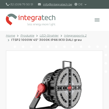
+32 (0)16 79 50 51
info@integratech.be
DE
Home
Produkte
LED-Strahler
Integrasports 2
ITSP2 1000W 45° 3000K IP66 IK10 DALI grau