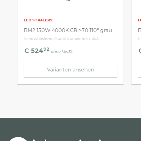
LED STRALERS
L
BM2 150W 4000K CRI>70 110° grau
B
In verschiedenen Ausführungen erhältlich
I
92
€ 524
ohne MwSt.
Varianten ansehen