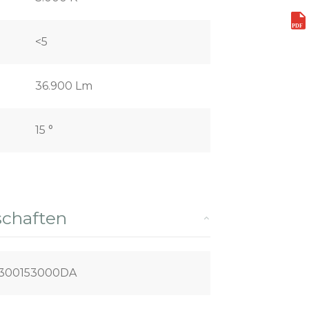
<5
36.900 Lm
15 °
schaften
300153000DA