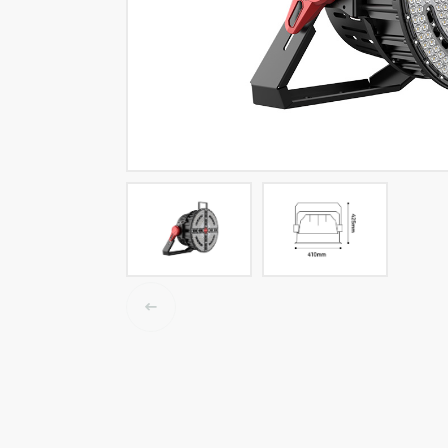
LED-Tracklights
Smartlighting
High-Bay-Leuchten
Wasserbeständige Leuchten
Decken- und Wandleuchten
Straßenbeleuchtung
Langfeldleuchten
Elektroinstallation