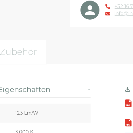
+32 16 7
info@in
Zubehör
Eigenschaften
123 Lm/W
3.000 K