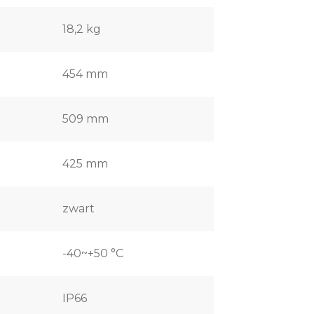
18,2 kg
454 mm
509 mm
425 mm
zwart
-40~+50 °C
IP66