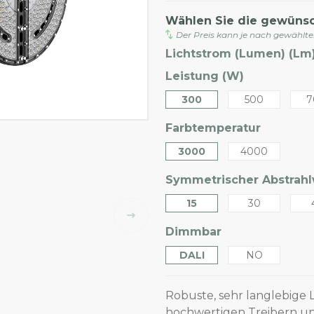
Wählen Sie die gewüns
Der Preis kann je nach gewählt
Lichtstrom (Lumen) (Lm)
Leistung (W)
300
500
7
Farbtemperatur
3000
4000
Symmetrischer Abstrahlw
15
30
Dimmbar
DALI
NO
Robuste, sehr langlebige L
hochwertigen Treibern un