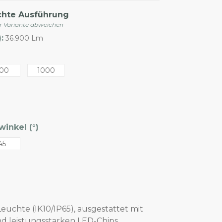
chte Ausführung
er Variante abweichen
:
36.900 Lm
00
1000
inkel (°)
45
euchte (IK10/IP65), ausgestattet mit
d leistungsstarken LED-Chips,