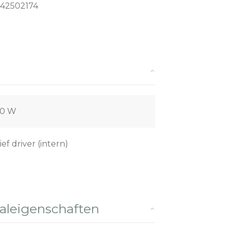
42502174
00 W
ief driver (intern)
leigenschaften