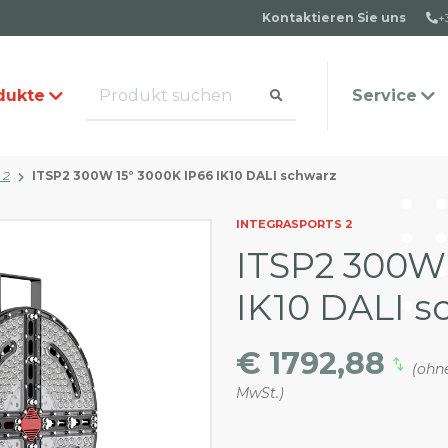
Kontaktieren Sie uns
+
dukte
Service
 2
ITSP2 300W 15° 3000K IP66 IK10 DALI schwarz
alog anfordern
s Team
Häufige Fragen
Kontakt
INTEGRASPORTS 2
ITSP2 300W 
IK10 DALI s
€ 1792,88
(ohn
MwSt.)