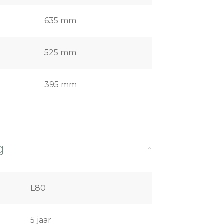
635 mm
525 mm
395 mm
g
L80
5 jaar