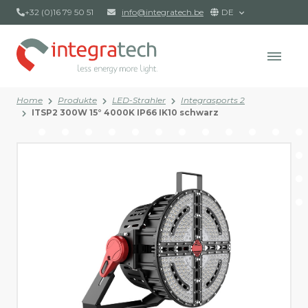
+32 (0)16 79 50 51
info@integratech.be
DE
Home
Produkte
LED-Strahler
Integrasports 2
ITSP2 300W 15° 4000K IP66 IK10 schwarz