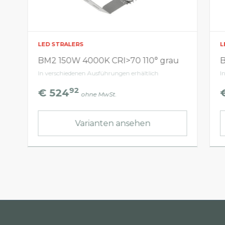
LED STRALERS
L
BM2 150W 4000K CRI>70 110° grau
B
In verschiedenen Ausführungen erhältlich
I
92
€ 524
ohne MwSt.
Varianten ansehen