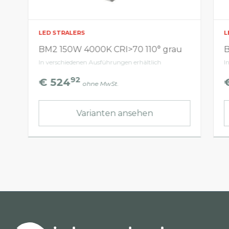
LED STRALERS
L
BM2 150W 4000K CRI>70 110° grau
B
In verschiedenen Ausführungen erhältlich
I
92
€ 524
ohne MwSt.
Varianten ansehen