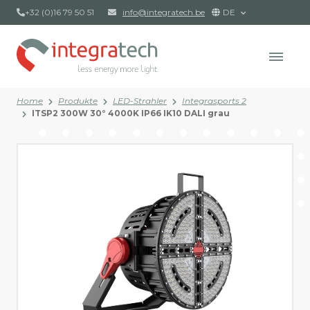
+32 (0)16 79 50 51
info@integratech.be
DE
Home
Produkte
LED-Strahler
Integrasports 2
ITSP2 300W 30° 4000K IP66 IK10 DALI grau